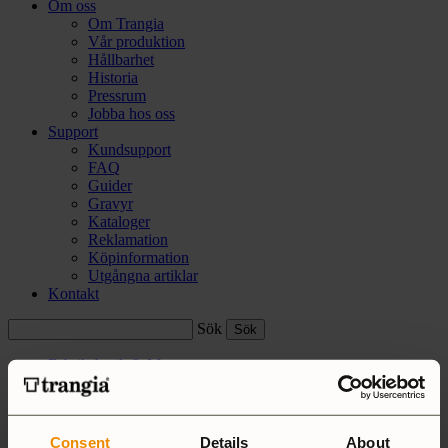
Om oss
Om Trangia
Vår produktion
Hållbarhet
Historia
Pressrum
Jobba hos oss
Support
Kundsupport
FAQ
Guider
Gravyr
Kataloger
Reklamation
Köpinformation
Utgångna artiklar
Kontakt
Sök
Fabriksbutik & Museum
Trangia+
Köpinfo
Varukorg:
0
Consent
Details
About