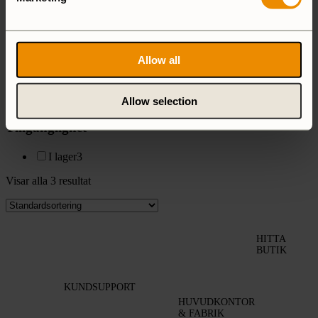
Passar till
100230
3
25 Large
3
27 Small
3
Allow all
400333
3
ALL
2
MINI
2
Allow selection
Tillgänglighet
I lager
3
Visar alla 3 resultat
HITTA
BUTIK
KUNDSUPPORT
HUVUDKONTOR
& FABRIK