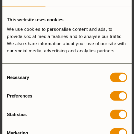
Nyheter
Trangiakök
Solokök
This website uses cookies
Brännare
Kittlar & Stekpannor
We use cookies to personalise content and ads, to
Kaffepannor
provide social media features and to analyse our traffic.
Matdosor
We also share information about your use of our site with
Tillbehör
Reservdelar
our social media, advertising and analytics partners.
Merch
Filter
Consent
Necessary
Selection
Brännare
SB / Spritbrännare
1
Preferences
Material
Statistics
AL / Aluminium
1
Mässing
1
Marketing