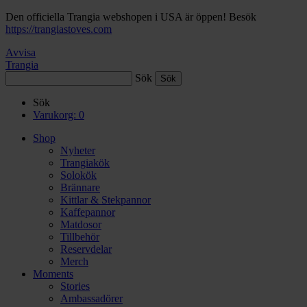
Den officiella Trangia webshopen i USA är öppen! Besök
https://trangiastoves.com
Avvisa
Trangia
Sök
Sök
Varukorg:
0
Shop
Nyheter
Trangiakök
Solokök
Brännare
Kittlar & Stekpannor
Kaffepannor
Matdosor
Tillbehör
Reservdelar
Merch
Moments
Stories
Ambassadörer