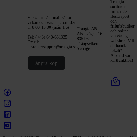
Trangias
sortiment
finns i de
flesta sport-
Vi svarar på e-mail så fort
och
vi kan och våra telefontider
friluftsbutiker
är 8.00-15.00 (mån-fre)
Trangia AB
och online
Alsenvägen 16
via vår egen
Tel: (+46) 640-681335
835 96
webshop. Vill
Email:
Trångsviken
du handla
customersupport@trangia.se
Sverige
lokalt?
Använd vår
kartfunktion!
ångra köp