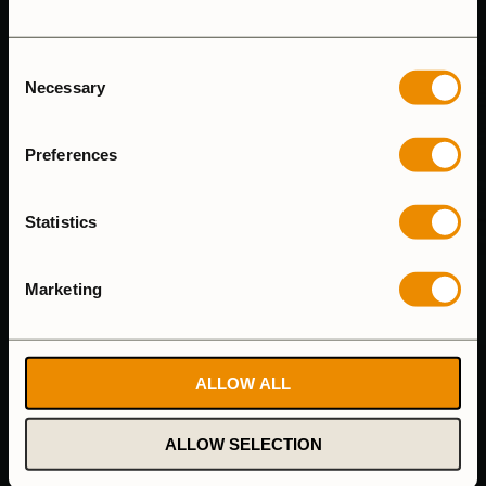
HUVUDKONTOR & FABRIK
Consent
Necessary
Selection
Trangia AB
Alsenvägen 16
Preferences
835 96 Trångsviken
Sverige
Statistics
Marketing
HITTA BUTIK
Trangias sortiment finns i de flesta sport- och friluftsbutiker
ALLOW ALL
och online via vår egen webshop. Vill du handla lokalt?
Använd vår kartfunktion!
ALLOW SELECTION