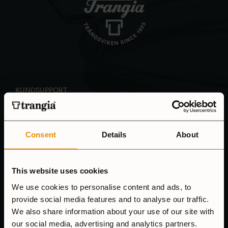
KUNDSUPPORT
Vi svarar på e-mail så fort vi kan och våra telefontider är
Consent
Details
About
8.00-15.00 (mån-fre)
Tel: (+46) 640-681335
This website uses cookies
Email:
customersupport@trangia.se
We use cookies to personalise content and ads, to
provide social media features and to analyse our traffic.
ÅNGRA KÖP
We also share information about your use of our site with
our social media, advertising and analytics partners.