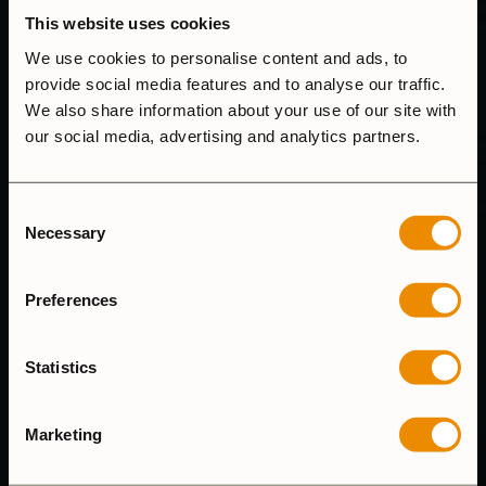
This website uses cookies
We use cookies to personalise content and ads, to
provide social media features and to analyse our traffic.
We also share information about your use of our site with
our social media, advertising and analytics partners.
KUNDSUPPORT
Consent
Vi svarar på e-mail så fort vi kan och våra telefontider är
Necessary
Selection
8.00-15.00 (mån-fre)
Tel: (+46) 640-681335
Preferences
Email:
customersupport@trangia.se
Statistics
ÅNGRA KÖP
Marketing
HUVUDKONTOR & FABRIK