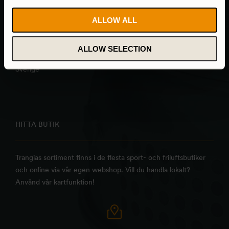
ALLOW ALL
Trangia AB
Alsenvägen 16
ALLOW SELECTION
835 96 Trångsviken
Sverige
HITTA BUTIK
Trangias sortiment finns i de flesta sport- och friluftsbutiker
och online via vår egen webshop. Vill du handla lokalt?
Använd vår kartfunktion!