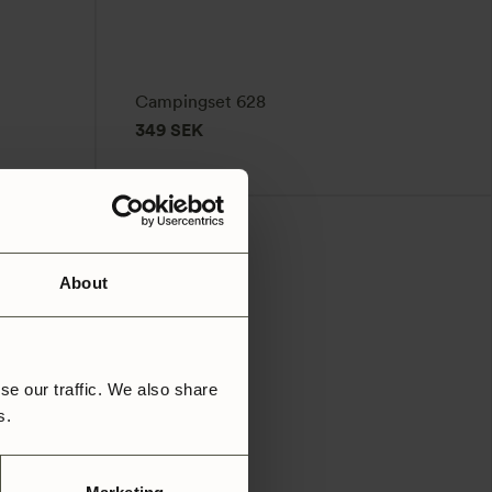
Campingset 628
349
SEK
About
se our traffic. We also share
rs.
Tundra III
709
SEK