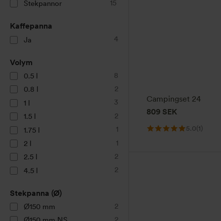
15
Stekpannor
Kaffepanna
4
Ja
Volym
8
0.5 l
2
0.8 l
Campingset 24
3
1 l
809
SEK
2
1.5 l
5.0
(1)
1
1.75 l
1
2 l
2
2.5 l
2
4.5 l
Stekpanna (Ø)
2
Ø150 mm
2
Ø150 mm NS