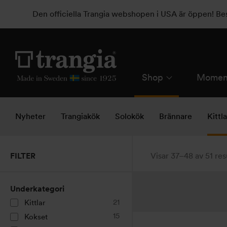
Den officiella Trangia webshopen i USA är öppen! B
Shop
Momen
Nyheter
Trangiakök
Solokök
Brännare
Kittl
FILTER
Visar 37–48 av 51 res
Underkategori
21
Kittlar
15
Kokset