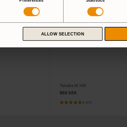
Preferences
Statistics
ALLOW SELECTION
Tundra llI HA
959
SEK
5.0
(1)