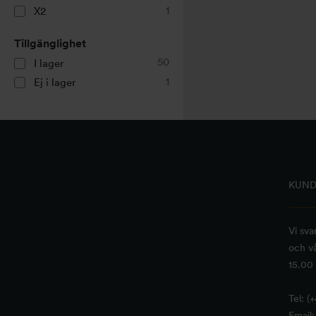
1
X2
Tillgänglighet
50
I lager
1
Ej i lager
KUND
Vi sva
och vå
15.00 
Tel: (
Email: