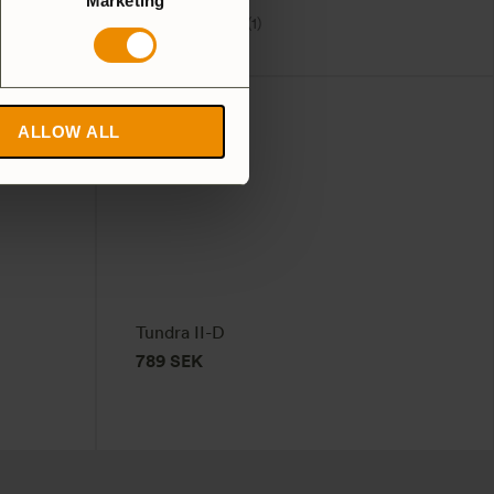
Marketing
5.0
(1)
ALLOW ALL
Tundra II-D
789
SEK