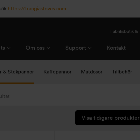
esök
https://trangiastoves.com
Fabriksbutik 
ts
Om oss
Support
Kontakt
ar & Stekpannor
Kaffepannor
Matdosor
Tillbehör
ultat
Visa tidigare produkter