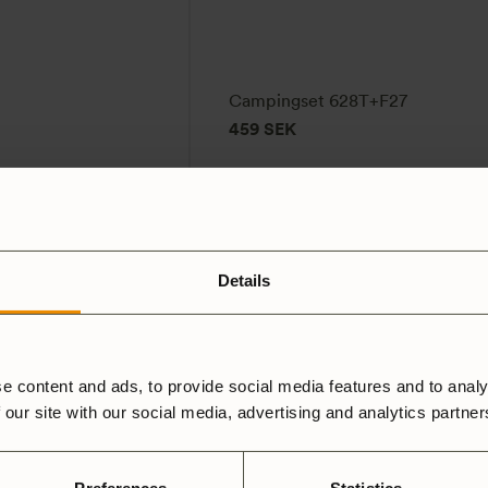
Campingset 628T+F27
459
SEK
Details
e content and ads, to provide social media features and to analy
 our site with our social media, advertising and analytics partne
Tundra II
559
SEK