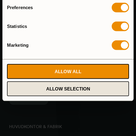
Preferences
Statistics
KUNDSUPPORT
Marketing
Vi svarar på e-mail så fort vi kan och våra telefontider är
8.00-15.00 (mån-fre)
ALLOW ALL
Tel: (+46) 640-681335
Email:
customersupport@trangia.se
ALLOW SELECTION
ÅNGRA KÖP
HUVUDKONTOR & FABRIK