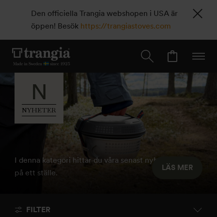
Den officiella Trangia webshopen i USA är
öppen! Besök
https://trangiastoves.com
N
NYHETER
I denna kategori hittar du våra senast nyheter samlat
LÄS MER
på ett ställe.
FILTER