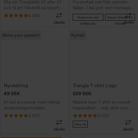
Köp ett Trangiakök 25 eller 27
Frystorkad mat från svenska
kan
och få ett Tändstål på köpet!
fjällen. Lika gott som hemlagat!
väljas
Gäller till 15 aug. Lägg
Ta fram ditt Trangiakök, koka
5.0
(4)
Makaroner och
Garam Masala a'la
på
Tändstålet i din varukorg
upp vatten och häll i påsen -
Jämför
Jämför
köttfärssås
Klövsjö
tillsammans med Trangiaköket.
klart på några minuter.
produktsidan
Den
Ange rabattkod fire2026 i
Show your passion!
Nyhet!
kassan. Med ett tändstål
här
tänder du enkelt din
produkten
Trangiabrännare, både
spritbrännare och gasbrännare.
har
flera
varianter.
De
Nyckelring
Trangia T-shirt Logo
olika
49
SEK
529
SEK
alternativen
En kul accessoar med många
Klassisk logo T-shirt av svensk
kan
användningsområden
toppkvalitet – sval, skön och
väljas
perfekt för sommaren!
5.0
(7)
5.0
(3)
på
Flera val
produktsidan
Jämför
Jämför
Den