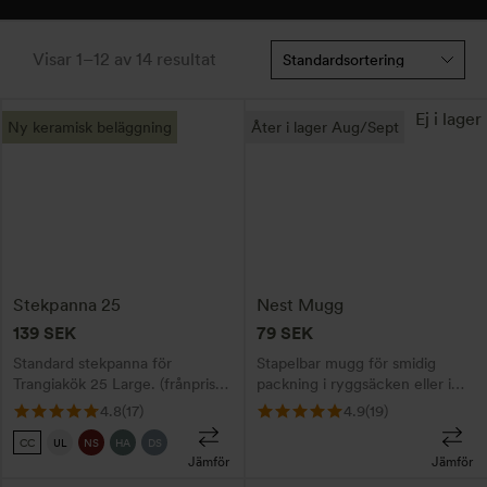
Visar 1–12 av 14 resultat
Den
Ej i lager
Ny keramisk beläggning
Åter i lager Aug/Sept
här
produkten
har
flera
varianter.
De
Stekpanna 25
Nest Mugg
olika
139
SEK
79
SEK
alternativen
Standard stekpanna för
Stapelbar mugg för smidig
kan
Trangiakök 25 Large. (frånpriset
packning i ryggsäcken eller i
väljas
syftar på UL)
ditt Trangiakök. Trangia Nest är
4.8
(17)
4.9
(19)
på
en smart serie med tallrikar,
CC
UL
NS
HA
DS
skålar och muggar. Åter i lager
produktsidan
Jämför
Jämför
Aug/Sept. Signa upp er & få en