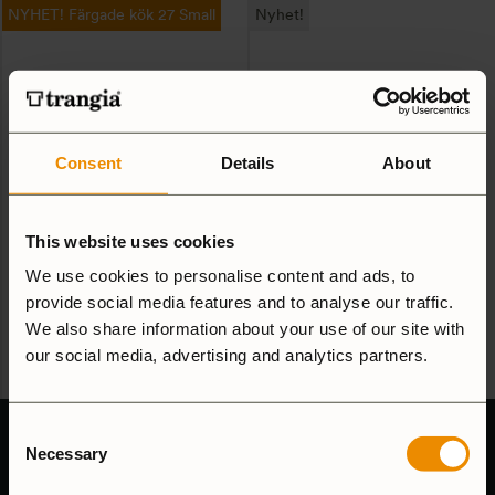
NYHET! Färgade kök 27 Small
Nyhet!
här
produkten
har
flera
varianter.
Consent
Details
About
De
Bygg ditt kök – 27 Small
Trangiakök 25-1 UL
olika
Från:
1 007
SEK
Cloudberry
alternativen
This website uses cookies
1 039
SEK
Exklusivt för Bygg ditt kök! Nu
kan
We use cookies to personalise content and ads, to
med färgade vindskydd &
Trangia + Hjortron = Jämtland.
väljas
matchande kaffepanna till 27
provide social media features and to analyse our traffic.
4.7
(3)
Välj din brännare och lägg till
på
Small. Du väljer - vi bygger!
gravyr här!
We also share information about your use of our site with
4.8
(8)
Gravyr gör ditt kök extra unikt.
produktsidan
our social media, advertising and analytics partners.
Klicka på respektive flik för att
göra dina val. Instruktioner i
Jämför
Jämför
beskrivningen
Consent
Necessary
Selection