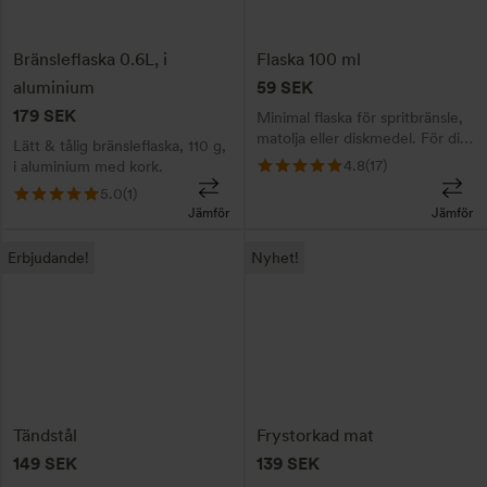
Bränsleflaska 0.6L, i
Flaska 100 ml
aluminium
59
SEK
179
SEK
Minimal flaska för spritbränsle,
matolja eller diskmedel. För dig
Lätt & tålig bränsleflaska, 110 g,
som vill packa lätt och effektivt.
4.8
(17)
i aluminium med kork.
5.0
(1)
Jämför
Jämför
Den
Erbjudande!
Nyhet!
här
produkten
har
flera
varianter.
De
Tändstål
Frystorkad mat
olika
149
SEK
139
SEK
alternativen