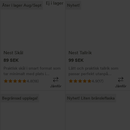
notis! ⇓
Ej i lager
Åter i lager Aug/Sept
Nyhet!
Nest Skål
Nest Tallrik
89
SEK
99
SEK
Praktisk skål i smart format som
Lätt och praktisk tallrik som
tar minimalt med plats i
passar perfekt utanpå
packningen. En serie med
stormköket. 3 tallrikar ryms
4.8
(18)
4.9
(17)
tallrikar, skålar och muggar för
under standardremmen. Nest är
Jämför
Jämför
camping, friluftsliv och
en smart och genomtänkt serie
matlagning ute. Åter i lager
med tallrikar, skålar och muggar.
Begränsad upplaga!
Nyhet! Liten bränsleflaska
Aug/Sept. Signa upp er & få en
notis! ⇓