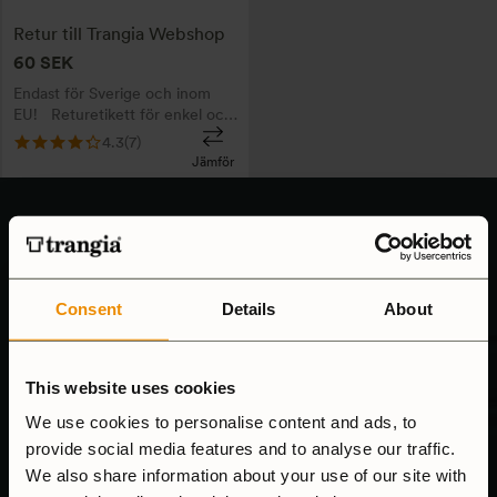
Retur till Trangia Webshop
60
SEK
Endast för Sverige och inom
EU! Returetikett för enkel och
förbetald retur direkt till Trangia
4.3
(7)
Webshop. Lägg i varukorg och
Jämför
gå till kassan. Ange ditt
ursprungliga ordernummer i
fältet för anteckningar. Vi
mailar en returetikett till dig!
Consent
Details
About
This website uses cookies
We use cookies to personalise content and ads, to
provide social media features and to analyse our traffic.
We also share information about your use of our site with