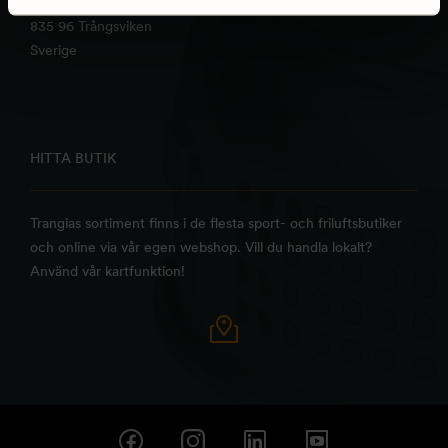
Alsenvägen 16
835 96 Trångsviken
Sverige
HITTA BUTIK
Trangias sortiment finns i de flesta sport- och friluftsbutiker
och online via vår egen webshop. Vill du handla lokalt?
Använd vår kartfunktion!