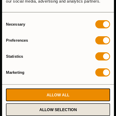
our social media, advertising and analytics partners.
KUNDSUPPORT
Consent
Necessary
Selection
Vi svarar på e-mail så fort vi kan och våra telefontider är
8.00-15.00 (mån-fre)
Preferences
Tel: (+46) 640-681335
Email:
customersupport@trangia.se
Statistics
ÅNGRA KÖP
Marketing
HUVUDKONTOR & FABRIK
ALLOW ALL
ALLOW SELECTION
Trangia AB