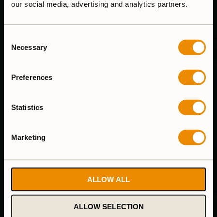
our social media, advertising and analytics partners.
Vi svarar på e-mail så fort vi kan och våra telefontider är
8.00-15.00 (mån-fre)
Consent
Necessary
Selection
Tel: (+46) 640-681335
Email:
customersupport@trangia.se
Preferences
ÅNGRA KÖP
Statistics
Marketing
HUVUDKONTOR & FABRIK
Trangia AB
ALLOW ALL
Alsenvägen 16
835 96 Trångsviken
ALLOW SELECTION
Sverige