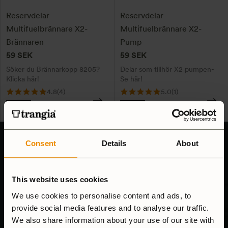
De
De
Reservdelar
Reservdelar
olika
olika
Multifuelbrännare X2-
Multifuelbrännare X2-
alternativen
alternativen
Brännaren
Pump
kan
kan
59
SEK
59
SEK
väljas
väljas
Söker du Brännarkopp 8205?
Delar som tillhör X2 pumpen-
på
på
Klicka här!
Se här!
produktsidan
produktsidan
4.8
(4)
5.0
(1)
Flera val
Flera val
Jämför
Jämför
Consent
Details
About
This website uses cookies
We use cookies to personalise content and ads, to
provide social media features and to analyse our traffic.
KUNDSUPPORT
We also share information about your use of our site with