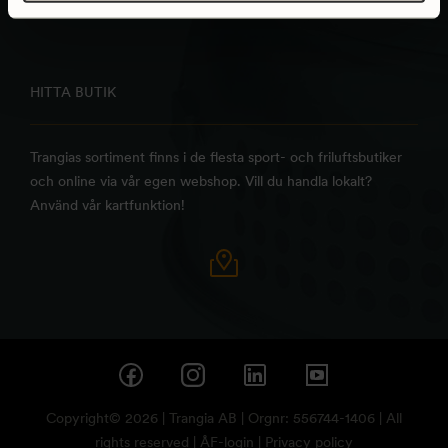
HITTA BUTIK
Trangias sortiment finns i de flesta sport- och friluftsbutiker
och online via vår egen webshop. Vill du handla lokalt?
Använd vår kartfunktion!
Copyright© 2026 | Trangia AB | Orgnr: 556744-1406 | All
rights reserved |
ÅF-login
|
Privacy policy