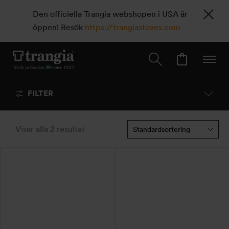
Den officiella Trangia webshopen i USA är
öppen! Besök
https://trangiastoves.com
FILTER
Visar alla 2 resultat
Den
Den
här
här
produkten
produkten
har
har
flera
flera
varianter.
varianter.