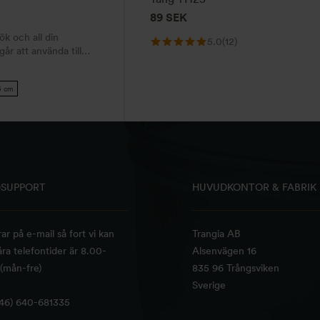
89
SEK
k och all din
5.0
(12)
år att använda till
5 cm
SUPPORT
HUVUDKONTOR & FABRIK
rar på e-mail så fort vi kan
Trangia AB
ra telefontider är 8.00-
Alsenvägen 16
(mån-fre)
835 96 Trångsviken
Sverige
+46) 640-681335