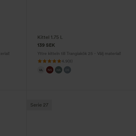
flera
varianter.
De
olika
alternativen
Kittel 1.75 L
kan
139
SEK
väljas
erial!
Yttre kitteln till Trangiakök 25 - Välj material!
på
4.9
(8)
produktsidan
UL
NS
HA
DS
Den
här
Serie 27
produkten
har
flera
varianter.