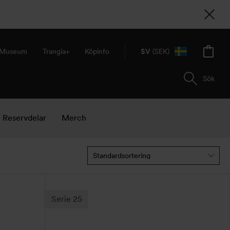
& Museum
Trangia+
Köpinfo
SV
(SEK)
Sök
Reservdelar
Merch
Den
här
Serie 25
produkten
har