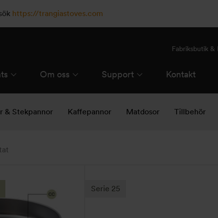
esök
https://trangiastoves.com
Fabriksbutik 
ts
Om oss
Support
Kontakt
ar & Stekpannor
Kaffepannor
Matdosor
Tillbehör
tat
Den
här
Serie 25
produkten
har