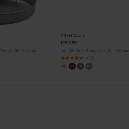
flera
varianter.
De
olika
alternativen
Kittel 1.50 L
kan
129
SEK
väljas
Trangiakök 25 Large.
Inre kitteln till Trangiakök 25 - Välj mat
på
5.0
(8)
produktsidan
UL
NS
HA
DS
Den
här
produkten
har
flera
varianter.