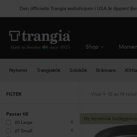
Den officiella Trangia webshopen i USA är öppen! B
Shop
Momen
Nyheter
Trangiakök
Solokök
Brännare
Kittl
FILTER
Visar 1–12 av 14 resul
Den
Passar till
här
Ny keramisk beläggning
6
25 Large
produkten
6
27 Small
har