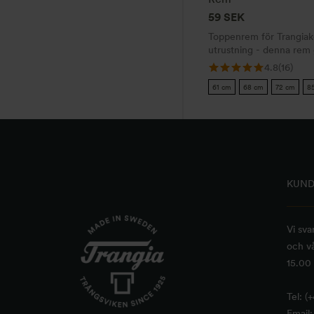
kan
59
SEK
väljas
Toppenrem för Trangiakö
på
utrustning - denna rem g
produktsidan
mycket
4.8
(16)
61 cm
68 cm
72 cm
8
KUND
Vi sva
och vå
15.00 
Tel: (
Email: