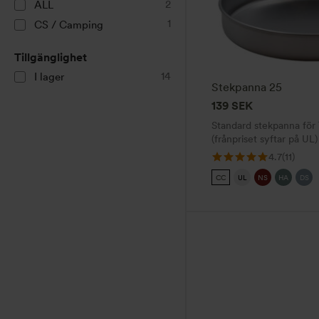
2
flera
ALL
varianter.
1
CS / Camping
De
Tillgänglighet
olika
14
I lager
alternativen
Stekpanna 25
kan
139
SEK
väljas
Standard stekpanna för 
på
(frånpriset syftar på UL)
produktsidan
4.7
(11)
CC
UL
NS
HA
DS
Den
här
produkten
har
flera
varianter.