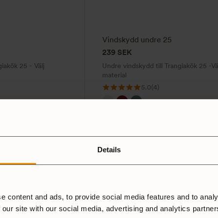
De
olika
alternativen
Vindskydd undre 25
kan
239
SEK
väljas
giakök 25 - Välj
Undre vindskydd till Trangiakök 25 -Vä
på
material
produktsidan
5.0
(4)
UL
NS
HA
Den
här
Details
produkten
har
flera
varianter.
e content and ads, to provide social media features and to analy
De
 our site with our social media, advertising and analytics partne