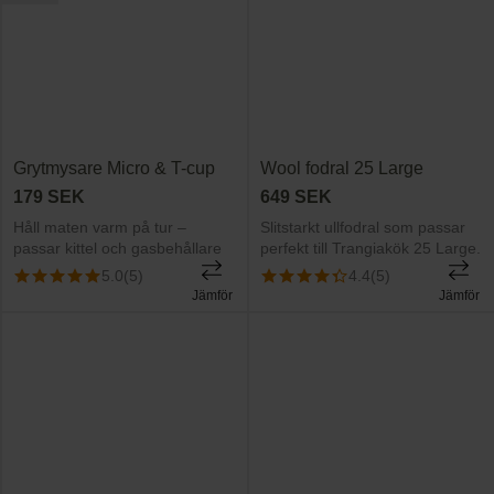
Grytmysare Micro & T-cup
Wool fodral 25 Large
179
SEK
649
SEK
Håll maten varm på tur –
Slitstarkt ullfodral som passar
passar kittel och gasbehållare
perfekt till Trangiakök 25 Large.
5.0
(5)
4.4
(5)
Jämför
Jämför