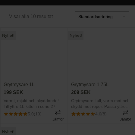
Visar alla 10 resultat
Nyhet!
Nyhet!
Grytmysare 1L
Grytmysare 1.75L
199
SEK
209
SEK
Varmt, mjukt och skyddande!
Grytmysare i ull, varm mat och
Till yttre 1L kitteln i serie 27
skydd mot repor. Passa yttre
kitteln 1.75L i serie 25
5.0
(10)
4.6
(8)
Jämför
Jämför
Nyhet!