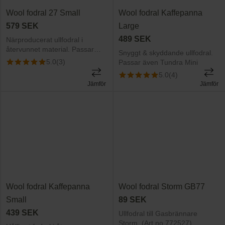
Wool fodral 27 Small
Wool fodral Kaffepanna
579
SEK
Large
489
SEK
Närproducerat ullfodral i
återvunnet material. Passar
Snyggt & skyddande ullfodral.
Trangiakök 27 Small
5.0
(3)
Passar även Tundra Mini
5.0
(4)
Jämför
Jämför
Wool fodral Kaffepanna
Wool fodral Storm GB77
Small
89
SEK
439
SEK
Ullfodral till Gasbrännare
Storm (Art.no 772527)