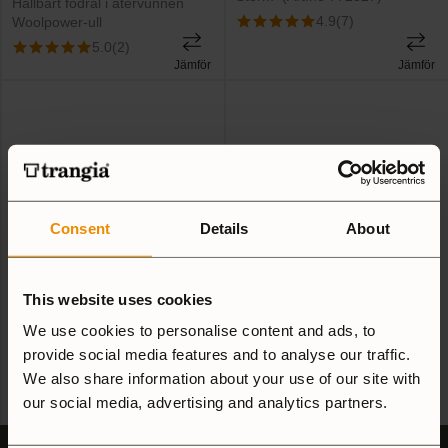
Hållbart fodral i återvunnen
4.9
(7)
Woolpower-ull
5.0
(2)
Jämför
Jämför
Consent
Details
About
Wool Handtagsfodral
Wool Tångfodral
Matdosa/T-Cup
59
SEK
This website uses cookies
59
SEK
Ullfodral – skyddar metallytan &
We use cookies to personalise content and ads, to
tång från repor
Handtagsfodral till Matdosan,
provide social media features and to analyse our traffic.
4.8
(12)
Micro & T-cup i slitstark ull
We also share information about your use of our site with
4.0
(1)
our social media, advertising and analytics partners.
Jämför
Jämför