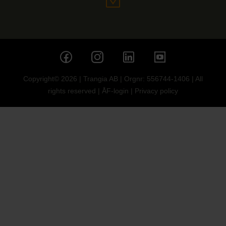
Copyright© 2026 | Trangia AB | Orgnr: 556744-1406 | All
rights reserved |
ÅF-login
|
Privacy policy