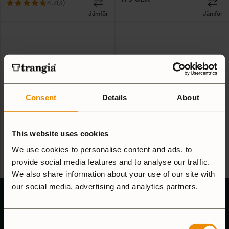
4.7
(3)
Jämför
Jämför
Consent
Details
About
Roll Top bag, Matdosa
Roll Top fodral, Matdosa
Large, olive
Small, svart
This website uses cookies
179
SEK
159
SEK
We use cookies to personalise content and ads, to
provide social media features and to analyse our traffic.
5.0
(1)
Jämför
Jämför
We also share information about your use of our site with
our social media, advertising and analytics partners.
Consent