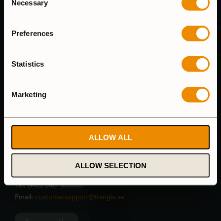
Necessary
Selection
Preferences
Statistics
Marketing
KUNDSUPPORT
ALLOW ALL
Vi svarar på e-mail så fort vi kan och våra telefontider är
8.00-15.00 (mån-fre)
ALLOW SELECTION
Tel: (+46) 640-681335
Email:
customersupport@trangia.se