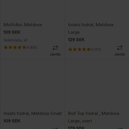
Multidisc Matdosa
Insats fodral, Matdosa
109
SEK
Large
129
SEK
Skärbräda, sil
4.8
(8)
5.0
(1)
Jämför
Jämför
Insats fodral, Matdosa Small
Roll Top fodral , Matdosa
109
SEK
Large, svart
179
SEK