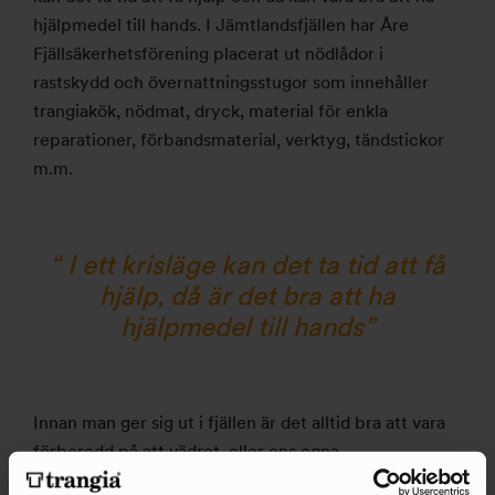
hjälpmedel till hands. I Jämtlandsfjällen har Åre
Fjällsäkerhetsförening placerat ut nödlådor i
rastskydd och övernattningsstugor som innehåller
trangiakök, nödmat, dryck, material för enkla
reparationer, förbandsmaterial, verktyg, tändstickor
m.m.
“ I ett krisläge kan det ta tid att få
hjälp, då är det bra att ha
hjälpmede
l till hands
”
Innan man ger sig ut i fjällen är det alltid bra att vara
förberedd på att vädret, eller ens egna
förutsättningar snabbt kan ändras. Är man ovan är det