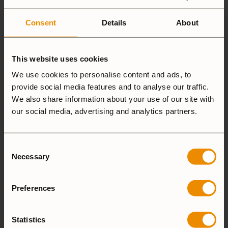
säkrast att ge sig ut med någon som har lite mer
erfarenhet. De nödlådor som nu finns i rastskydd och
Consent
Details
About
övernattningsstugor är utplacerade för allas säkerhet
och fylls på allt eftersom att förnödenheterna
This website uses cookies
används.
We use cookies to personalise content and ads, to
provide social media features and to analyse our traffic.
Efter att nödlådorna fanns på plats tog det inte lång
We also share information about your use of our site with
tid innan första meddelandet mottogs från en
our social media, advertising and analytics partners.
tacksam fjällvandrare, som efter en tur till sylarna
nödgades övernatta på grund av att han helt plötsligt
inte mådde bra. Det blev pulka och helikopter från
Consent
Spåjme nästa dag, men under natten var sällskapet
Necessary
Selection
tvungna att använda nödlådan, och fjällvandraren
tackade för hjälpen och erbjöd sig att ersätta allt de
Preferences
använt.
Statistics