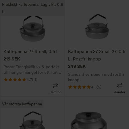
Praktiskt kaffepanna. Låg vikt, 0.6
L
Kaffepanna 27 Small, 0.6 L
Kaffepanna 27 Small 27, 0.6
219
SEK
L. Rostfri knopp
249
SEK
Passar Trangiakök 27 & perfekt
till Trangia Triangel för ett litet
Standard versionen med rostfri
kompakt set
4.7
(11)
knopp
4.8
(5)
Jämför
Jämför
Vår största kaffepanna