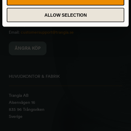
Vi svarar på e-mail så fort vi kan och våra telefontider är
8.00-15.00 (mån-fre)
ALLOW SELECTION
Tel: (+46) 640-681335
Email:
customersupport@trangia.se
ÅNGRA KÖP
HUVUDKONTOR & FABRIK
Trangia AB
Alsenvägen 16
835 96 Trångsviken
Sverige