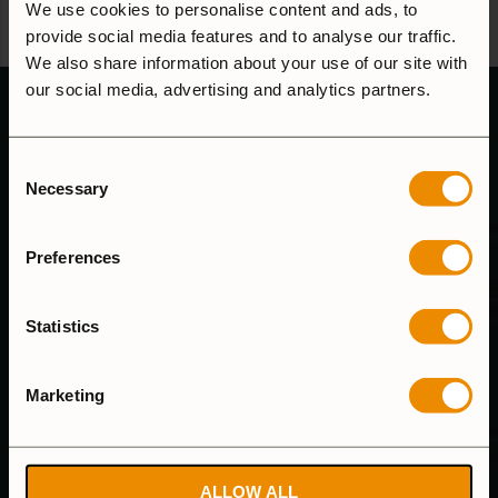
värmekälla
We use cookies to personalise content and ads, to
5.0
(2)
provide social media features and to analyse our traffic.
Jämför
We also share information about your use of our site with
our social media, advertising and analytics partners.
Consent
Necessary
Selection
Preferences
Statistics
Marketing
KUNDSUPPORT
ALLOW ALL