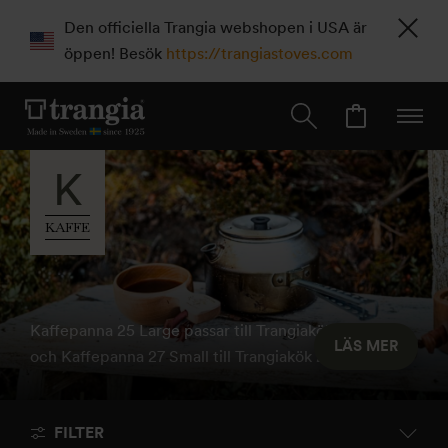
Den officiella Trangia webshopen i USA är
öppen! Besök
https://trangiastoves.com
K
KAFFE
Kaffepanna 25 Large passar till Trangiakök 25 Large
LÄS MER
och Kaffepanna 27 Small till Trangiakök 27 Small
FILTER