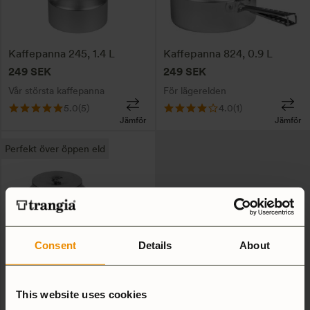
Kaffepanna 245, 1.4 L
Kaffepanna 824, 0.9 L
249
SEK
249
SEK
Vår största kaffepanna
För lägerelden
5.0
(5)
4.0
(1)
Jämför
Jämför
Perfekt över öppen eld
Consent
Details
About
Kaffepanna 924, 0.9 L
249
SEK
This website uses cookies
För elden eller annan