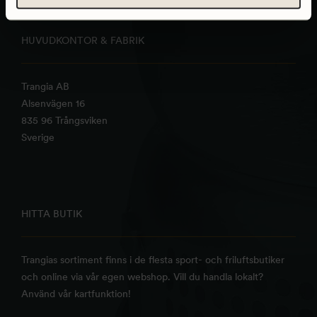
HUVUDKONTOR & FABRIK
Trangia AB
Alsenvägen 16
835 96 Trångsviken
Sverige
HITTA BUTIK
Trangias sortiment finns i de flesta sport- och friluftsbutiker
och online via vår egen webshop. Vill du handla lokalt?
Använd vår kartfunktion!