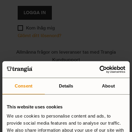
LOGGA IN
Kom ihåg mig
Glömt ditt lösenord?
Allmänna frågor om leveranser tas med Trangia
Kundsupport
customersupport@trangia.se
Tel: 0640-681335
Consent
Details
About
För frågor eller hjälp med konto /villkor kontakta:
Malin Bergman
This website uses cookies
malin.bergman@trangia.se
We use cookies to personalise content and ads, to
Tel: 0640-681330
provide social media features and to analyse our traffic.
We also share information about your use of our site with