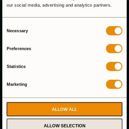
our social media, advertising and analytics partners.
Consent
Necessary
Selection
Preferences
KUNDSUPPORT
Statistics
Vi svarar på e-mail så fort vi kan och våra telefontider är
8.00-15.00 (mån-fre)
Marketing
Tel: (+46) 640-681335
Email:
customersupport@trangia.se
ALLOW ALL
ÅNGRA KÖP
ALLOW SELECTION