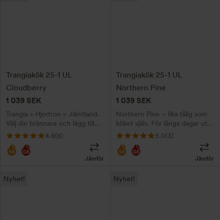
här
Instruktioner i beskrivningen.
här
göra dina val. Instruktioner i
beskrivningen
produkten
produkten
har
har
flera
flera
varianter.
varianter.
De
De
Trangiakök 25-1 UL
Trangiakök 25-1 UL
olika
olika
Cloudberry
Northern Pine
alternativen
alternativen
1 039
SEK
1 039
SEK
kan
kan
Trangia + Hjortron = Jämtland.
Northern Pine – lika tålig som
väljas
väljas
Välj din brännare och lägg till
köket själv. För långa dagar ute.
på
på
gravyr här!
Välj din brännare!
4.8
(8)
5.0
(3)
produktsidan
produktsidan
Jämför
Jämför
Den
Den
Nyhet!
Nyhet!
här
här
produkten
produkten
har
har