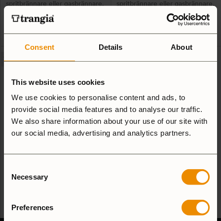
spritbrännare eller gasbrännare.
spritbrännare eller gasbrännare.
väljas
väljas
5.0
(2)
5.0
(1)
på
på
produktsidan
produktsidan
Jämför
Jämför
Consent
Details
About
Den
Den
Vårt mest sålda kök
här
här
produkten
produkten
This website uses cookies
har
har
We use cookies to personalise content and ads, to
flera
flera
provide social media features and to analyse our traffic.
varianter.
varianter.
We also share information about your use of our site with
De
De
our social media, advertising and analytics partners.
Trangiakök 25-3 UL
Trangiakök 25-35 UL/NS
olika
olika
1 009
SEK
1 019
SEK
alternativen
alternativen
Ultralight aluminium. Välj mellan
Specialvariant med 2 olika
Consent
kan
kan
spritbrännare eller gasbrännare.
material i kittlarna. Välj mellan
Necessary
Selection
väljas
väljas
spritbrännare eller gasbrännare.
4.4
(5)
på
på
produktsidan
produktsidan
Preferences
Jämför
Jämför