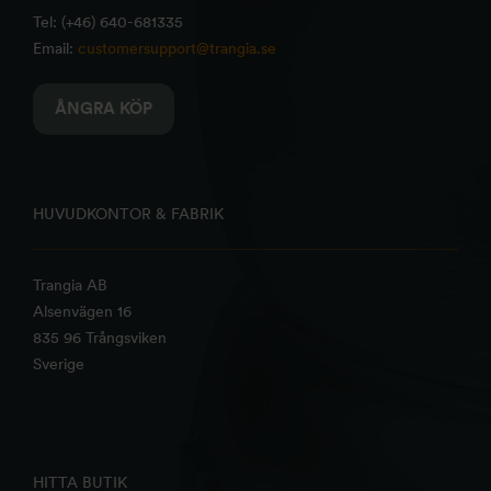
Tel: (+46) 640-681335
Email:
customersupport@trangia.se
ÅNGRA KÖP
HUVUDKONTOR & FABRIK
Trangia AB
Alsenvägen 16
835 96 Trångsviken
Sverige
HITTA BUTIK