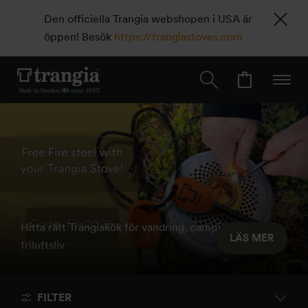
Den officiella Trangia webshopen i USA är
öppen! Besök
https://trangiastoves.com
Hitta rätt Trangiakök för vandring, camping och
LÄS MER
friluftsliv
FILTER