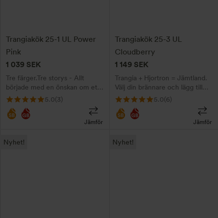
flera
flera
varianter.
varianter.
De
De
Trangiakök 25-1 UL Power
Trangiakök 25-3 UL
olika
olika
Pink
Cloudberry
alternativen
alternativen
1 039
SEK
1 149
SEK
kan
kan
Tre färger.Tre storys - Allt
Trangia + Hjortron = Jämtland.
väljas
väljas
började med en önskan om ett
Välj din brännare och lägg till
på
på
glittrigt rosa kök …
gravyr här!
5.0
(3)
5.0
(6)
produktsidan
produktsidan
Jämför
Jämför
Den
Den
Nyhet!
Nyhet!
här
här
produkten
produkten
har
har
flera
flera
varianter.
varianter.
De
De