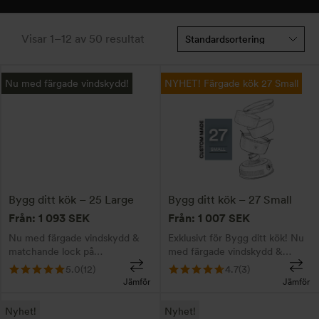
Visar 1–12 av 50 resultat
Nu med färgade vindskydd!
NYHET! Färgade kök 27 Small
Bygg ditt kök – 25 Large
Bygg ditt kök – 27 Small
Från:
1 093
SEK
Från:
1 007
SEK
Nu med färgade vindskydd &
Exklusivt för Bygg ditt kök! Nu
matchande lock på
med färgade vindskydd &
kaffepannan. Exklusivt för Bygg
matchande kaffepanna till 27
5.0
(12)
4.7
(3)
ditt kök! Bygg ditt unika
Small. Du väljer - vi bygger!
Jämför
Jämför
Trangiakök! Klicka på respektive
Gravyr gör ditt kök extra unikt.
Den
Den
flik - du väljer - vi bygger!
Klicka på respektive flik för att
Nyhet!
Nyhet!