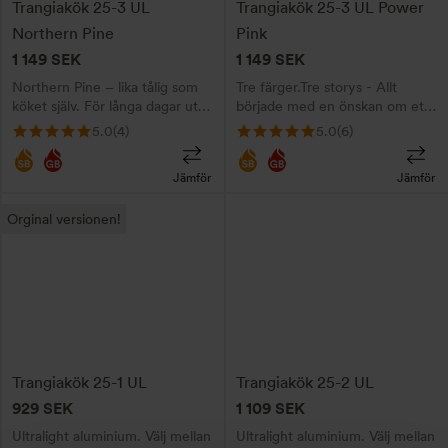
Trangiakök 25-3 UL
Trangiakök 25-3 UL Power
olika
olika
Northern Pine
Pink
alternativen
alternativen
1 149
SEK
1 149
SEK
kan
kan
Northern Pine – lika tålig som
Tre färger.Tre storys - Allt
väljas
väljas
köket själv. För långa dagar ute.
började med en önskan om ett
på
på
Välj din brännare!
glittrigt rosa kök …
5.0
(4)
5.0
(6)
produktsidan
produktsidan
Jämför
Jämför
Den
Den
Orginal versionen!
här
här
produkten
produkten
har
har
flera
flera
varianter.
varianter.
De
De
Trangiakök 25-1 UL
Trangiakök 25-2 UL
olika
olika
929
SEK
1 109
SEK
alternativen
alternativen
Ultralight aluminium. Välj mellan
Ultralight aluminium. Välj mellan
kan
kan