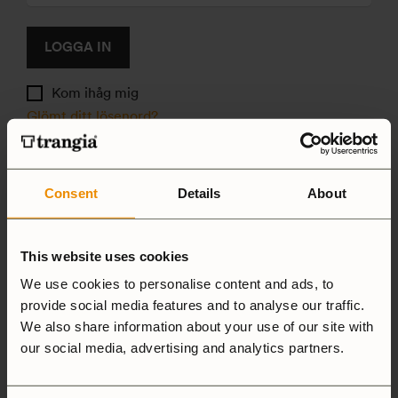
LOGGA IN
Kom ihåg mig
Glömt ditt lösenord?
Registrera
Consent
Details
About
E-postadress
*
This website uses cookies
We use cookies to personalise content and ads, to
Lösenord
*
provide social media features and to analyse our traffic.
We also share information about your use of our site with
our social media, advertising and analytics partners.