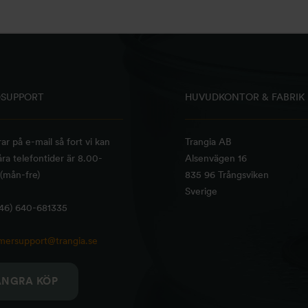
SUPPORT
HUVUDKONTOR & FABRIK
rar på e-mail så fort vi kan
Trangia AB
ra telefontider är 8.00-
Alsenvägen 16
(mån-fre)
835 96 Trångsviken
Sverige
+46) 640-681335
mersupport@trangia.se
ÅNGRA KÖP