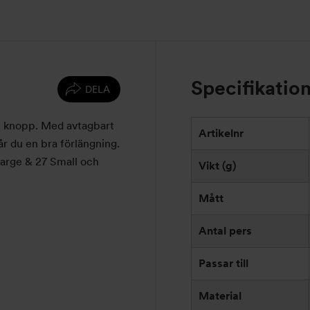
Specifikatio
DELA
i knopp. Med avtagbart
Artikelnr
får du en bra förlängning.
Large & 27 Small och
Vikt (g)
Mått
Antal pers
Passar till
Material