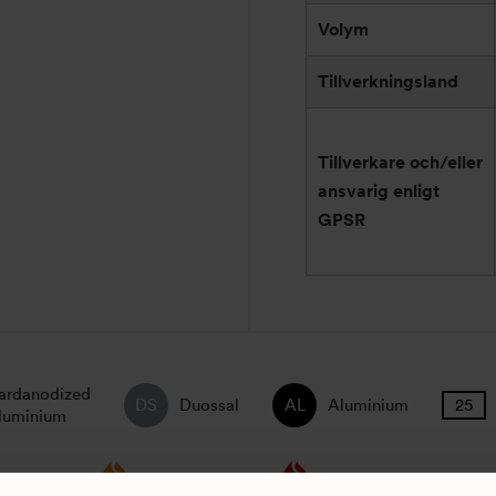
Volym
Tillverkningsland
Tillverkare och/eller
ansvarig enligt
GPSR
ardanodized
Duossal
Aluminium
luminium
Spirit Burner
Gas Burner