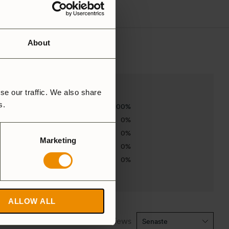
About
se our traffic. We also share
rs.
100%
0%
0%
Marketing
0%
0%
ALLOW ALL
1-2 of 2 reviews