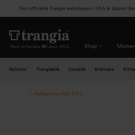
Den officiella Trangia webshopen i USA är öppen! B
Shop
Momen
Nyheter
Trangiakök
Solokök
Brännare
Kittl