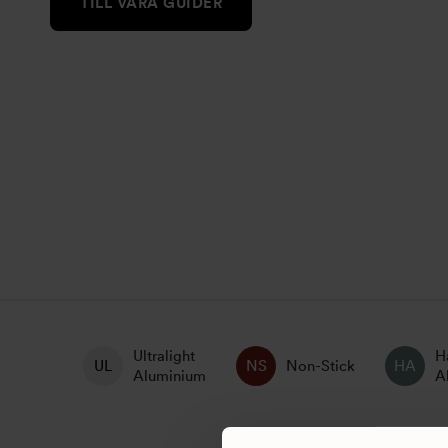
TILL VÅRA GUIDER
Ultralight
H
Non-Stick
Aluminium
A