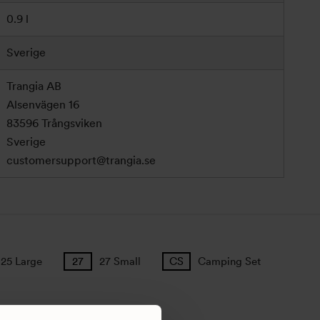
0.9 l
Sverige
Trangia AB
Alsenvägen 16
83596 Trångsviken
Sverige
customersupport@trangia.se
25 Large
27 Small
Camping Set