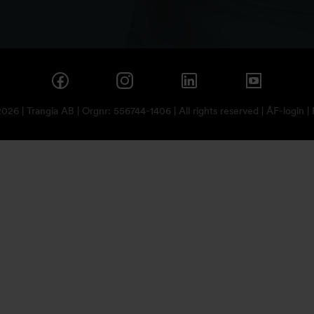
26 | Trangia AB | Orgnr: 556744-1406 | All rights reserved |
ÅF-login
|