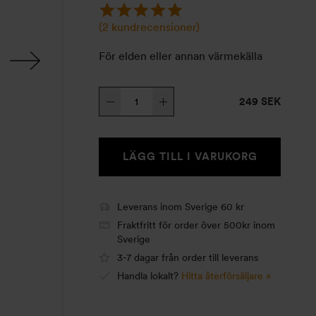
(
2
kundrecensioner)
För elden eller annan värmekälla
Kaffepanna
249 SEK
924,
0.9
L
LÄGG TILL I VARUKORG
mängd
Leverans inom Sverige 60 kr
Fraktfritt för order över 500kr inom
Sverige
3-7 dagar från order till leverans
Handla lokalt?
Hitta återförsäljare »