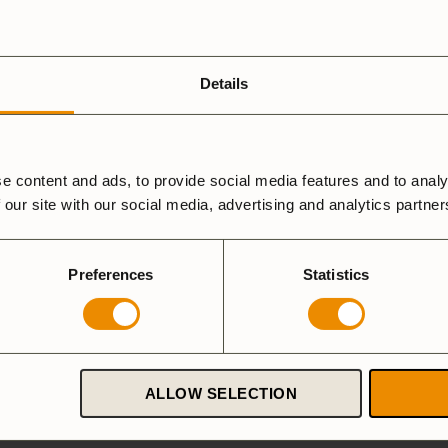
Details
, 0.9 L
e content and ads, to provide social media features and to analy
 our site with our social media, advertising and analytics partne
5 stjärnor
4 stjärnor
3 stjärnor
Preferences
Statistics
2 stjärnor
N
1 stjärna
ALLOW SELECTION