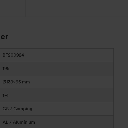
ner
BF200924
195
Ø139×95 mm
1-4
CS / Camping
AL / Aluminium