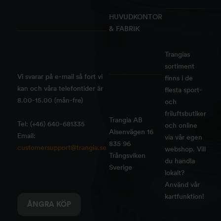
HUVUDKONTOR
& FABRIK
Trangias
sortiment
Vi svarar på e-mail så fort vi
finns i de
kan och våra telefontider är
flesta sport-
8.00-15.00 (mån-fre)
och
friluftsbutiker
Trangia AB
Tel: (+46) 640-681335
och online
Alsenvägen 16
Email:
via vår egen
835 96
customersupport@trangia.se
webshop. Vill
Trångsviken
du handla
Sverige
lokalt?
Använd vår
kartfunktion!
ÅNGRA KÖP