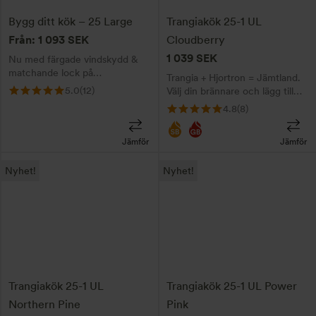
De
Bygg ditt kök – 25 Large
Trangiakök 25-1 UL
olika
Från:
1 093
SEK
Cloudberry
alternativen
1 039
SEK
Nu med färgade vindskydd &
kan
matchande lock på
Trangia + Hjortron = Jämtland.
väljas
kaffepannan. Exklusivt för Bygg
5.0
(12)
Välj din brännare och lägg till
på
ditt kök! Bygg ditt unika
gravyr här!
4.8
(8)
Trangiakök! Klicka på respektive
produktsidan
flik - du väljer - vi bygger!
Instruktioner i beskrivningen.
Jämför
Jämför
Den
Den
Nyhet!
Nyhet!
här
här
produkten
produkten
har
har
flera
flera
varianter.
varianter.
De
De
Trangiakök 25-1 UL
Trangiakök 25-1 UL Power
olika
olika
Northern Pine
Pink
alternativen
alternativen