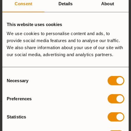
Den
Den
Consent
Details
About
Vårt mest sålda kök
här
här
produkten
produkten
This website uses cookies
har
har
flera
flera
We use cookies to personalise content and ads, to
provide social media features and to analyse our traffic.
varianter.
varianter.
We also share information about your use of our site with
De
De
our social media, advertising and analytics partners.
Trangiakök 25-2 UL
Trangiakök 25-3 UL
olika
olika
1 109
SEK
1 009
SEK
alternativen
alternativen
Ultralight aluminium. Välj mellan
Ultralight aluminium. Välj mellan
kan
kan
Consent
spritbrännare eller gasbrännare.
spritbrännare eller gasbrännare.
väljas
väljas
Necessary
Selection
5.0
(1)
4.4
(5)
på
på
produktsidan
produktsidan
Jämför
Jämför
Preferences
Den
Den
här
här
Statistics
produkten
produkten
har
har