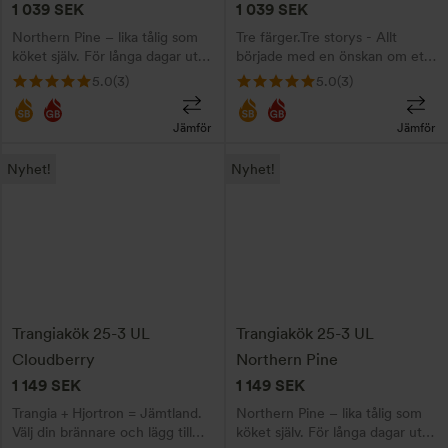
1 039
SEK
1 039
SEK
kan
kan
Northern Pine – lika tålig som
Tre färger.Tre storys - Allt
väljas
väljas
köket själv. För långa dagar ute.
började med en önskan om ett
på
på
Välj din brännare!
glittrigt rosa kök …
5.0
(3)
5.0
(3)
produktsidan
produktsidan
Jämför
Jämför
Den
Den
Nyhet!
Nyhet!
här
här
produkten
produkten
har
har
flera
flera
varianter.
varianter.
De
De
Trangiakök 25-3 UL
Trangiakök 25-3 UL
olika
olika
Cloudberry
Northern Pine
alternativen
alternativen
1 149
SEK
1 149
SEK
kan
kan
Trangia + Hjortron = Jämtland.
Northern Pine – lika tålig som
väljas
väljas
Välj din brännare och lägg till
köket själv. För långa dagar ute.
på
på