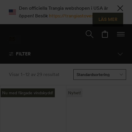
Den officiella Trangia webshopen i USA är
öppen! Besök
https://trangiastoves.com
LÄS MER
25
Large
FILTER
Visar 1–12 av 29 resultat
Den
Nu med färgade vindskydd!
Nyhet!
här
produkten
har
flera
varianter.