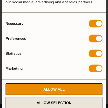
our social media, advertising and analytics partners.
Är beläggningen reptålig?
Consent
Necessary
Selection
Vad skiljer Trangias Ceramic Coating
från andra keramiska beläggningar?
Preferences
Håller en keramisk beläggning på tunn
Statistics
aluminium?
Marketing
KÖP STEKPANNA 25 CC
ALLOW ALL
SE ALLA NYHETER
ALLOW SELECTION