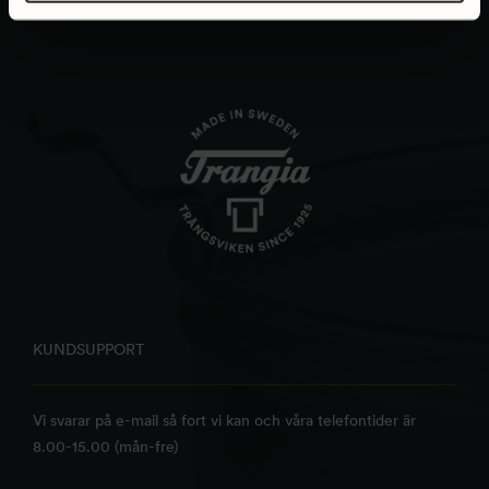
KUNDSUPPORT
Vi svarar på e-mail så fort vi kan och våra telefontider är
8.00-15.00 (mån-fre)