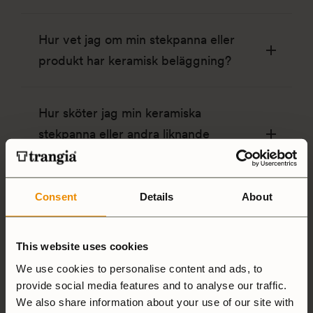
Hur vet jag om min stekpanna eller
produkt har keramisk beläggning?
Hur sköter jag min keramiska
stekpanna eller andra liknande
produkter?
Consent
Details
About
Kan man använda Trangias keramiska
produkter över öppen eld?
This website uses cookies
We use cookies to personalise content and ads, to
Vad är keramisk beläggning?
provide social media features and to analyse our traffic.
We also share information about your use of our site with