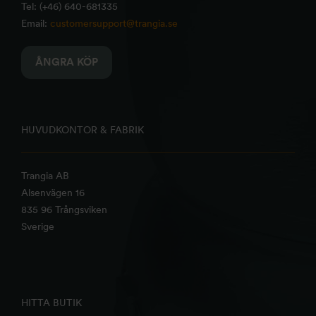
Tel: (+46) 640-681335
Email:
customersupport@trangia.se
ÅNGRA KÖP
HUVUDKONTOR & FABRIK
Trangia AB
Alsenvägen 16
835 96 Trångsviken
Sverige
HITTA BUTIK