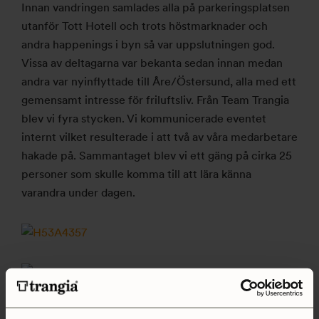
Innan vandringen samlades alla på parkeringsplatsen
utanför Tott Hotell och trots höstmarknader och
andra happenings i byn så var uppslutningen god.
Vissa av deltagarna var bekanta sedan innan medan
andra var nyinflyttade till Åre/Östersund, alla med ett
gemensamt intresse för friluftsliv. Från Team Trangia
blev vi fyra stycken. Vi kommunicerade eventet
internt vilket resulterade i att två av våra medarbetare
hakade på. Sammantaget blev vi ett gäng på cirka 25
personer som skulle komma till att lära känna
varandra under dagen.
Det kändes i luften att sommar blivit höst och när vi