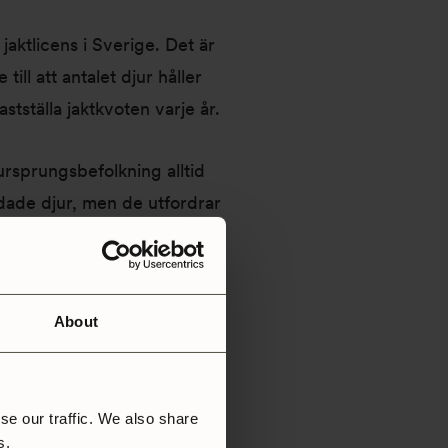
jaktlicens i Sverige. Det är
ill att antalet djur håller
astställa jaktkvoten varje år.
rsprungsbefolkning alltid
adade djur, men de utfordrar
ka stammen. Våra mänskliga
de i förvaltningen för att
tigaste, sen kommer
About
llt om att ge och ta, och
 veta varifrån ens mat kommer,
se our traffic. We also share
rs.