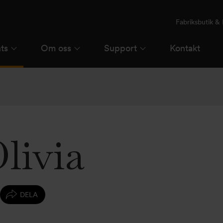
Fabriksbutik 
ts
Om oss
Support
Kontakt
livia
DELA