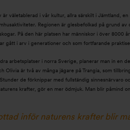
iv är väletablerad i vår kultur, allra särskilt i Jämtland, e
omhusaktiviteter. Regionen är glesbefolkad på grund av d
ogar. På den här platsen har människor i över 8000 år för
ar gått i arv i generationer och som fortfarande praktiser
ra arbetsplatser i norra Sverige, planerar man in en del
 Olivia är två av många jägare på Trangia, som tillbring
. Stunder de förknippar med fullständig sinnesnärvaro o
naturens krafter, gör en mer ödmjuk. Man blir påmind o
ttad inför naturens krafter blir