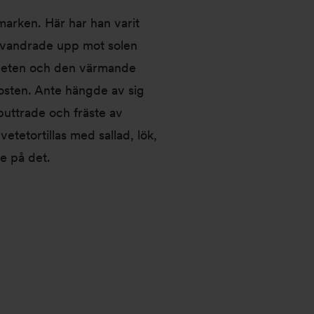
marken. Här har han varit
 vandrade upp mot solen
llheten och den värmande
osten. Ante hängde av sig
 puttrade och fräste av
etetortillas med sallad, lök,
fe på det.