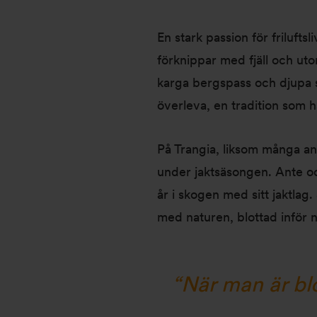
En stark passion för friluftsl
förknippar med fjäll och ut
karga bergspass och djupa sk
överleva, en tradition som h
På Trangia, liksom många and
under jaktsäsongen. Ante och
år i skogen med sitt jaktlag
med naturen, blottad inför 
“När man är blo