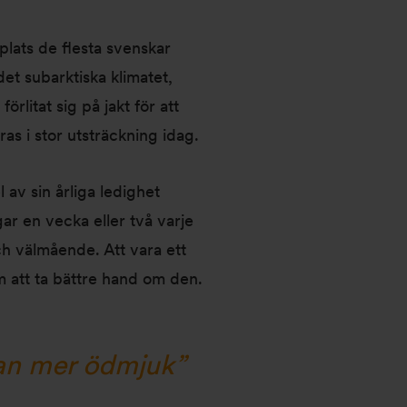
n plats de flesta svenskar
et subarktiska klimatet,
litat sig på jakt för att
as i stor utsträckning idag.
 av sin årliga ledighet
ar en vecka eller två varje
ch välmående. Att vara ett
m att ta bättre hand om den.
 man mer ödmjuk”