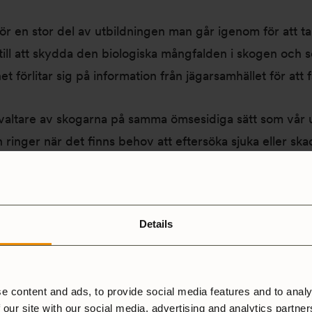
r en stor del av utbildningen man går igenom för att ta 
till att skydda den biologiska mångfalden i skogen och se t
t förlitar sig på information från jägarsamhället för att f
valtare av skogarna på samma ömsesidiga sätt som vår u
n ringer när det finns behov att eftersöka sjuka eller sk
ägger ut saltstenar och planterar vilda fält för att stär
n på så många nivåer att vi nu behöver vara mer involvera
 Den sociala aspekten av jakten är den största och vik
Details
m man i stort sett lever på hela året. I naturen handlar a
l, de flesta djur skjuts inte. Men det känns helt rätt att
, säger Ante.
e content and ads, to provide social media features and to analy
 our site with our social media, advertising and analytics partne