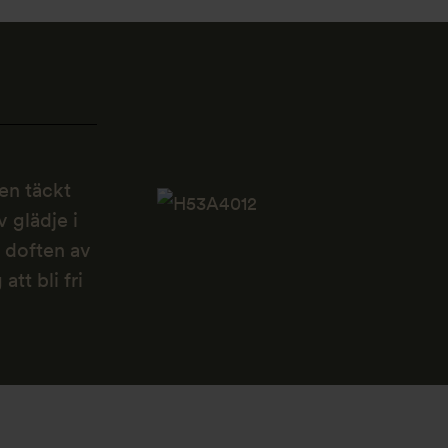
en täckt
v glädje i
 doften av
att bli fri