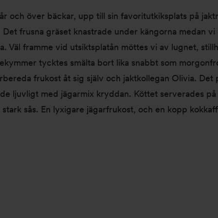
och över bäckar, upp till sin favoritutkiksplats på jakt
 Det frusna gräset knastrade under kängorna medan vi
a. Väl framme vid utsiktsplatån möttes vi av lugnet, sti
ekymmer tycktes smälta bort lika snabbt som morgonfr
bereda frukost åt sig själv och jaktkollegan Olivia. Det
de ljuvligt med jägarmix kryddan. Köttet serverades på v
ch stark sås. En lyxigare jägarfrukost, och en kopp kokkaf