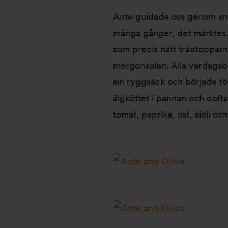
Ante guidade oss genom snår 
många gånger, det märktes.
som precis nått trädtopparn
morgonsolen. Alla vardagsb
sin ryggsäck och började för
älgköttet i pannan och dofta
tomat, paprika, ost, aioli o