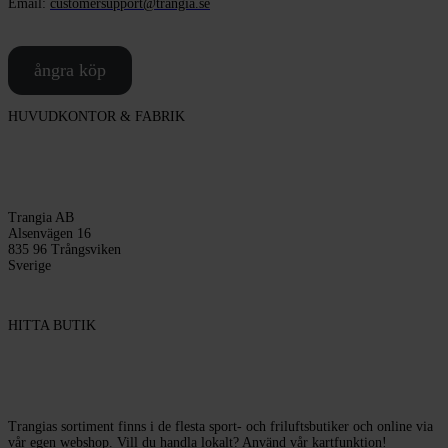
Email:
customersupport@trangia.se
ångra köp
HUVUDKONTOR & FABRIK
Trangia AB
Alsenvägen 16
835 96 Trångsviken
Sverige
HITTA BUTIK
Trangias sortiment finns i de flesta sport- och friluftsbutiker och online via
vår egen webshop. Vill du handla lokalt? Använd vår kartfunktion!