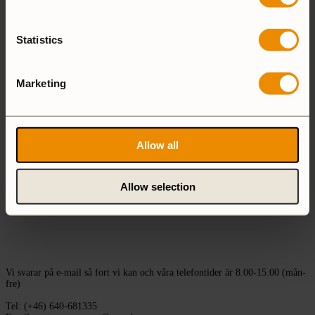
kameleonter och en chaoansk horngroda.
2 minuter
Statistics
Marketing
Allow all
Allow selection
KUNDSUPPORT
Vi svarar på e-mail så fort vi kan och våra telefontider är 8.00-15.00 (mån-
fre)
Tel: (+46) 640-681335