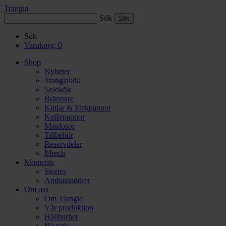
Trangia
Sök
Sök
Varukorg:
0
Shop
Nyheter
Trangiakök
Solokök
Brännare
Kittlar & Stekpannor
Kaffepannor
Matdosor
Tillbehör
Reservdelar
Merch
Moments
Stories
Ambassadörer
Om oss
Om Trangia
Vår produktion
Hållbarhet
Historia