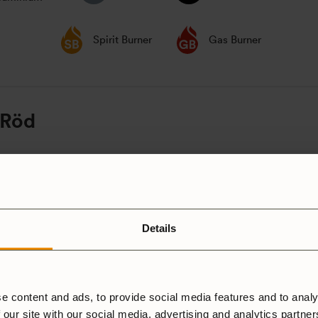
Spirit Burner
Gas Burner
 Röd
5 stjärnor
4 stjärnor
Details
3 stjärnor
2 stjärnor
N
1 stjärna
e content and ads, to provide social media features and to analy
 our site with our social media, advertising and analytics partne