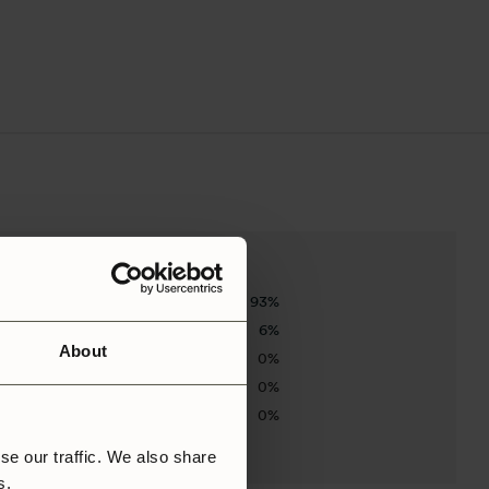
93%
6%
About
0%
0%
0%
se our traffic. We also share
rs.