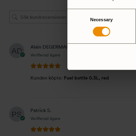
Consent
Necessary
Selection
Alain DEGERMANN
Verifierad ägare
Kunden köpte:
Fuel bottle 0.3L, red
Patrick S.
Verifierad ägare