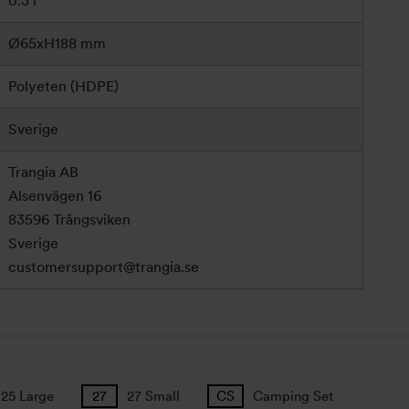
0.3 l
Ø65xH188 mm
Polyeten (HDPE)
Sverige
Trangia AB
Alsenvägen 16
83596 Trångsviken
Sverige
customersupport@trangia.se
25 Large
27 Small
Camping Set