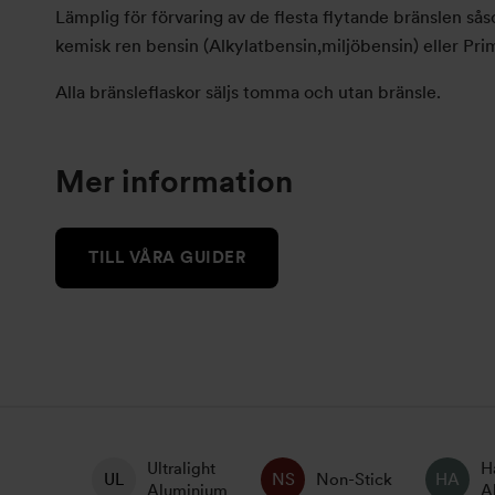
Lämplig för förvaring av de flesta flytande bränslen sås
kemisk ren bensin (Alkylatbensin,miljöbensin) eller Pr
Alla bränsleflaskor säljs tomma och utan bränsle.
Mer information
TILL VÅRA GUIDER
Ultralight
H
Non-Stick
Aluminium
A