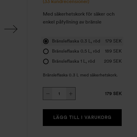
(
33
kundrecensioner)
Med säkerhetskork för säker och
enkel påfyllning av bränsle
Bränsleflaska 0.3 L, röd
179
SEK
Bränsleflaska 0.5 L, röd
189
SEK
Bränsleflaska 1 L, röd
209
SEK
Bränsleflaska 0.3 L med säkerhetskork.
Bränsleflaska
179 SEK
Röd
mängd
LÄGG TILL I VARUKORG