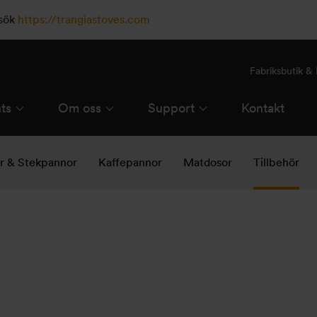
esök
https://trangiastoves.com
Fabriksbutik 
ts
Om oss
Support
Kontakt
ar & Stekpannor
Kaffepannor
Matdosor
Tillbehör