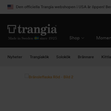
Den officiella Trangia webshopen i USA är öppen! B
Shop
Momen
Nyheter
Trangiakök
Solokök
Brännare
Kittl