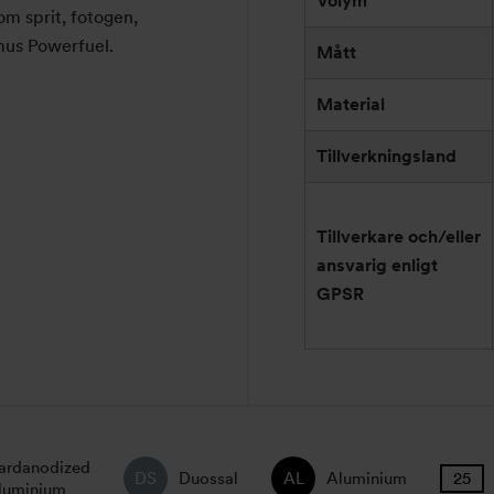
Volym
om sprit, fotogen,
imus Powerfuel.
Mått
Material
Tillverkningsland
Tillverkare och/eller
ansvarig enligt
GPSR
ardanodized
Duossal
Aluminium
luminium