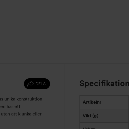
Specifikatio
DELA
ns unika konstruktion
Artikelnr
ken har ett
 utan att klunka eller
Vikt (g)