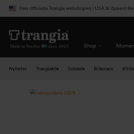
Den officiella Trangia webshopen i USA är öppen! B
Shop
Momen
Nyheter
Trangiakök
Solokök
Brännare
Kittl