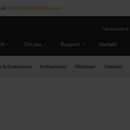
esök
https://trangiastoves.com
Fabriksbutik 
ts
Om oss
Support
Kontakt
ar & Stekpannor
Kaffepannor
Matdosor
Tillbehör