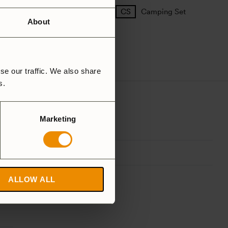
25 Large
27 Small
Camping Set
About
se our traffic. We also share
rs.
Marketing
ALLOW ALL