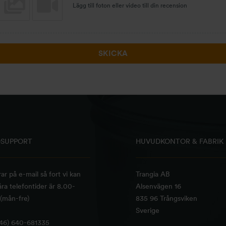
Lägg till foton eller video till din recension
SKICKA
SUPPORT
HUVUDKONTOR & FABRIK
rar på e-mail så fort vi kan
Trangia AB
ra telefontider är 8.00-
Alsenvägen 16
(mån-fre)
835 96 Trångsviken
Sverige
+46) 640-681335