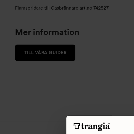
Flamspridare till Gasbrännare art.no 742527
Mer information
TILL VÅRA GUIDER