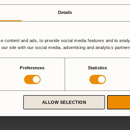
ardanodized
Duossal
Aluminium
luminium
Details
Spirit Burner
Gas Burner
e content and ads, to provide social media features and to analy
 our site with our social media, advertising and analytics partne
Preferences
Statistics
ALLOW SELECTION
Flamspridare GB74