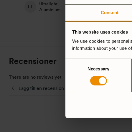
Ultralight
H
Non-Stick
Aluminium
A
Consent
This website uses cookies
We use cookies to personalis
information about your use of
Recensioner
Consent
Necessary
Selection
There are no reviews yet
Lägg till en recension