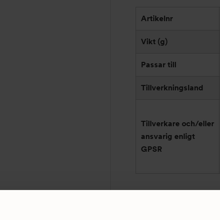
Artikelnr
Vikt (g)
Passar till
Tillverkningsland
Tillverkare och/eller
ansvarig enligt
GPSR