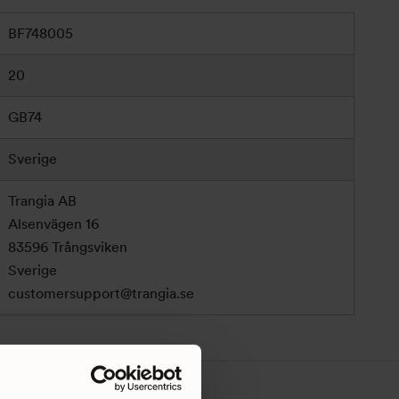
BF748005
20
GB74
Sverige
Trangia AB
Alsenvägen 16
83596 Trångsviken
Sverige
customersupport@trangia.se