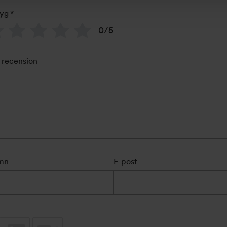
yg
*
0/5
 recension
mn
E-post