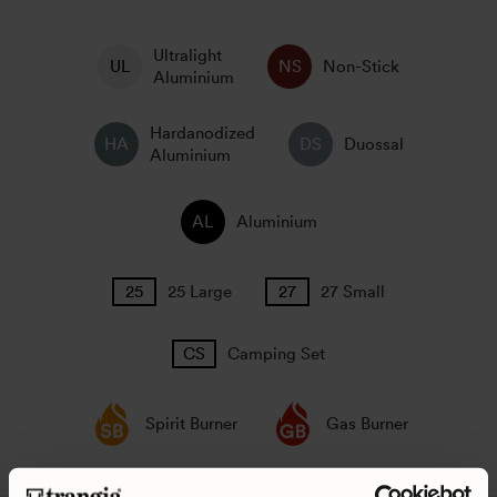
Ultralight
Non-Stick
Aluminium
Hardanodized
Duossal
Aluminium
Aluminium
25 Large
27 Small
Camping Set
Spirit Burner
Gas Burner