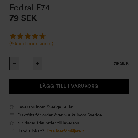
Fodral F74
79
SEK
(
9
kundrecensioner)
Fodral
79 SEK
F74
mängd
LÄGG TILL I VARUKORG
Leverans inom Sverige 60 kr
Fraktfritt för order över 500kr inom Sverige
3-7 dagar från order till leverans
Handla lokalt?
Hitta återförsäljare »