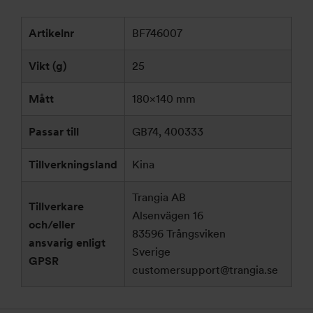
Artikelnr
BF746007
Vikt (g)
25
Mått
180×140 mm
Passar till
GB74, 400333
Tillverkningsland
Kina
Trangia AB
Tillverkare
Alsenvägen 16
och/eller
83596 Trångsviken
ansvarig enligt
Sverige
GPSR
customersupport@trangia.se