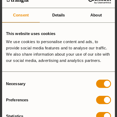
9 recensioner av
Fodral F74
Consent
Details
About
4,7
This website uses cookies
We use cookies to personalise content and ads, to
provide social media features and to analyse our traffic.
Baserat på 9 recensioner
We also share information about your use of our site with
our social media, advertising and analytics partners.
LÄGG TILL EN RECENSION
Consent
Necessary
Selection
5 stjärnor
77%
4 stjärnor
11%
3 stjärnor
11%
Preferences
2 stjärnor
0%
1 stjärna
0%
Statistics