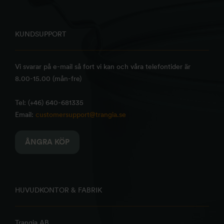
KUNDSUPPORT
Vi svarar på e-mail så fort vi kan och våra telefontider är
8.00-15.00 (mån-fre)
Tel: (+46) 640-681335
Email:
customersupport@trangia.se
ÅNGRA KÖP
HUVUDKONTOR & FABRIK
Trangia AB