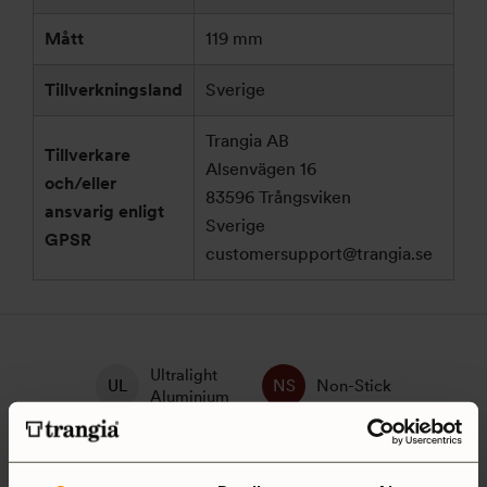
Mått
119 mm
Tillverkningsland
Sverige
Trangia AB
Tillverkare
Alsenvägen 16
och/eller
83596 Trångsviken
ansvarig enligt
Sverige
GPSR
customersupport@trangia.se
Ultralight
Non-Stick
Aluminium
Hardanodized
Duossal
Aluminium