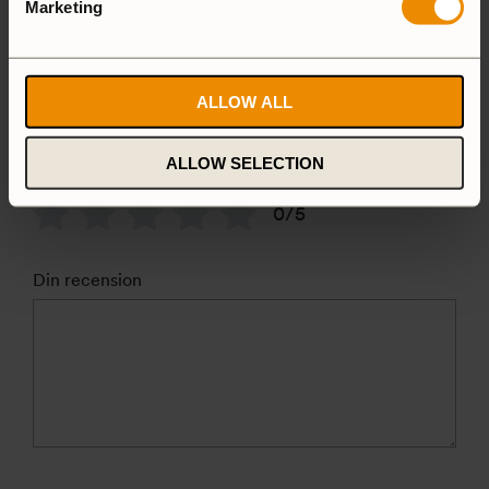
Marketing
Handtag Matdosa
310 Röd
ALLOW ALL
ALLOW SELECTION
Betyg
*
0/5
Din recension