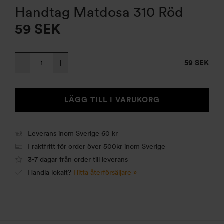
Handtag Matdosa 310 Röd
59
SEK
Handtag
59 SEK
Matdosa
310
Röd
LÄGG TILL I VARUKORG
mängd
Leverans inom Sverige 60 kr
Fraktfritt för order över 500kr inom Sverige
3-7 dagar från order till leverans
Handla lokalt?
Hitta återförsäljare »