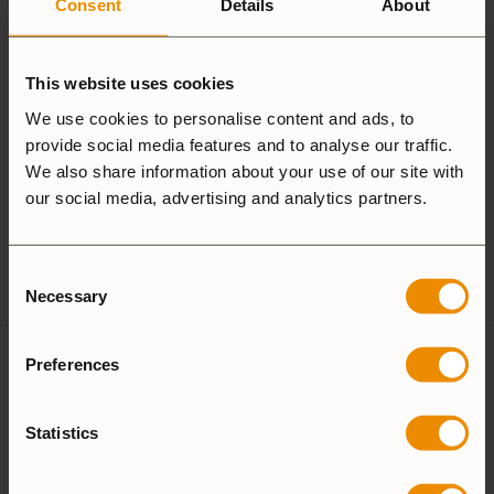
Consent
Details
About
Aluminium
This website uses cookies
We use cookies to personalise content and ads, to
25 Large
27 Small
provide social media features and to analyse our traffic.
We also share information about your use of our site with
Camping Set
our social media, advertising and analytics partners.
Spirit Burner
Gas Burner
Consent
Necessary
Selection
Preferences
Recensioner
Statistics
There are no reviews yet
Lägg till en recension