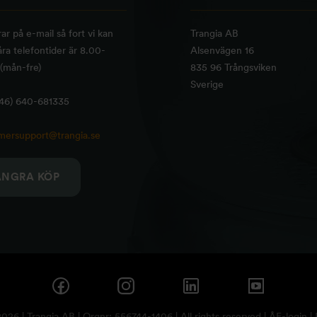
rar på e-mail så fort vi kan
Trangia AB
ra telefontider är 8.00-
Alsenvägen 16
(mån-fre)
835 96 Trångsviken
Sverige
+46) 640-681335
mersupport@trangia.se
ÅNGRA KÖP
26 | Trangia AB | Orgnr: 556744-1406 | All rights reserved |
ÅF-login
|