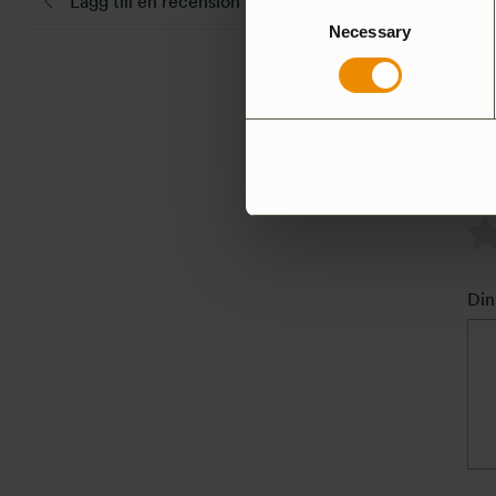
Lägg till en recension
Consent
Necessary
Selection
Bet
Din