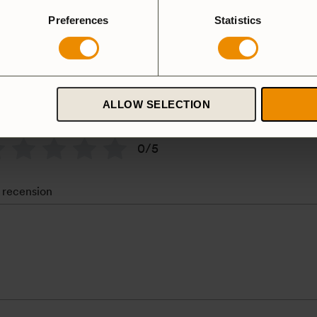
Preferences
Statistics
Handtagsfodral Matdosa
natur
ALLOW SELECTION
yg
*
0/5
 recension