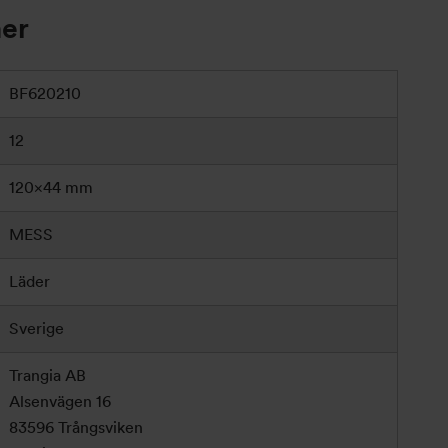
ner
BF620210
12
120×44 mm
MESS
Läder
Sverige
Trangia AB
Alsenvägen 16
83596 Trångsviken