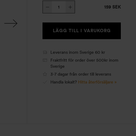
Handtagsfodral
159 SEK
Matdosa,
natur
mängd
LÄGG TILL I VARUKORG
Leverans inom Sverige 60 kr
Fraktfritt för order över 500kr inom
Sverige
3-7 dagar från order till leverans
Handla lokalt?
Hitta återförsäljare »