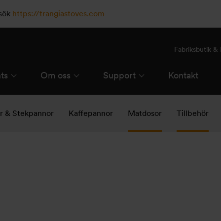
esök
https://trangiastoves.com
Fabriksbutik 
ts
Om oss
Support
Kontakt
ar & Stekpannor
Kaffepannor
Matdosor
Tillbehör