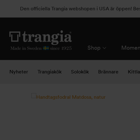
Den officiella Trangia webshopen i USA är öppen! B
Shop
Momen
Nyheter
Trangiakök
Solokök
Brännare
Kittl