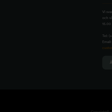
Vi sva
och vå
15.00 
Tel: (
Email:
custo
Copyright© 20