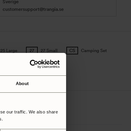
Sverige
customersupport@trangia.se
25 Large
27 Small
Camping Set
About
se our traffic. We also share
rs.