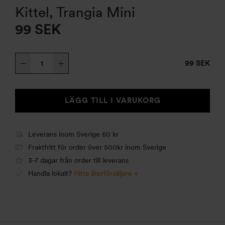
Kittel, Trangia Mini
99
SEK
Kittel,
99 SEK
Trangia
Mini
mängd
LÄGG TILL I VARUKORG
Leverans inom Sverige 60 kr
Fraktfritt för order över 500kr inom Sverige
3-7 dagar från order till leverans
Handla lokalt?
Hitta återförsäljare »