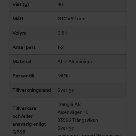
Vikt (g)
90
Mått
Ø141×62 mm
Volym
0.8 l
Antal pers
1-2
Material
AL / Aluminium
Passar till
MINI
Tillverkningsland
Sverige
Trangia AB
Tillverkare
Alsenvägen 16
och/eller
83596 Trångsviken
ansvarig enligt
Sverige
GPSR
customersupport@trangia.se