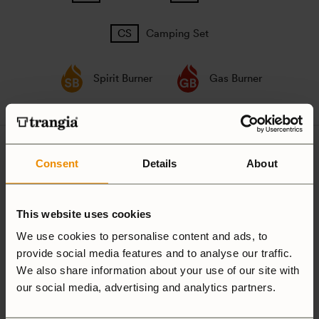
Camping Set
Spirit Burner
Gas Burner
4 recensioner av
Kittel,
Consent
Details
About
Trangia Mini HA
This website uses cookies
We use cookies to personalise content and ads, to
5,0
provide social media features and to analyse our traffic.
We also share information about your use of our site with
our social media, advertising and analytics partners.
Baserat på 4 recensioner