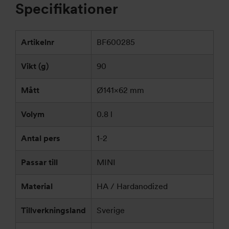
Specifikationer
Artikelnr
BF600285
Vikt (g)
90
Mått
Ø141×62 mm
Volym
0.8 l
Antal pers
1-2
Passar till
MINI
Material
HA / Hardanodized
Tillverkningsland
Sverige