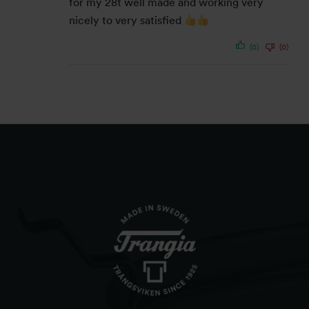
for my 28t well made and working very
nicely to very satisfied
(0)
(0)