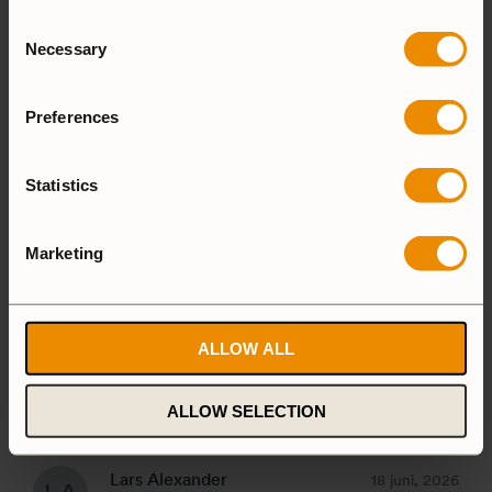
LÄGG TILL EN RECENSION
Consent
Necessary
Selection
5 stjärnor
100%
Preferences
4 stjärnor
0%
3 stjärnor
0%
Statistics
2 stjärnor
0%
1 stjärna
0%
Marketing
ALLOW ALL
1-4 of 4 reviews
ALLOW SELECTION
Lars Alexander
18 juni, 2026