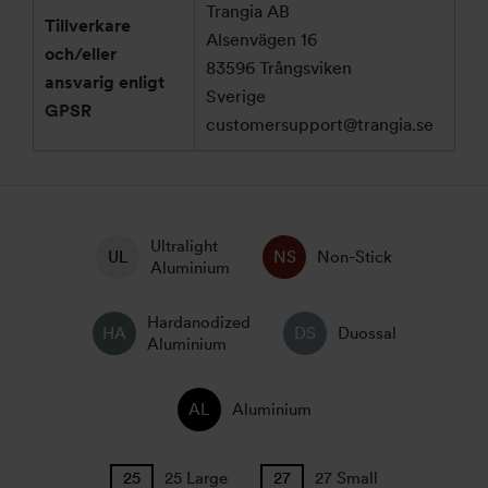
Trangia AB
Tillverkare
Alsenvägen 16
och/eller
83596 Trångsviken
ansvarig enligt
Sverige
GPSR
customersupport@trangia.se
Ultralight
Non-Stick
Aluminium
Hardanodized
Duossal
Aluminium
Aluminium
25 Large
27 Small