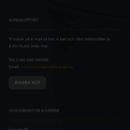
KUNDSUPPORT
Vi svarar på e-mail så fort vi kan och våra telefontider är
8.00-15.00 (mån-fre)
Tel: (+46) 640-681335
Email:
customersupport@trangia.se
ÅNGRA KÖP
HUVUDKONTOR & FABRIK
Trangia AB