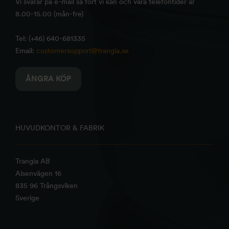
Vi svarar på e-mail så fort vi kan och våra telefontider är
8.00-15.00 (mån-fre)
Tel: (+46) 640-681335
Email:
customersupport@trangia.se
ÅNGRA KÖP
HUVUDKONTOR & FABRIK
Trangia AB
Alsenvägen 16
835 96 Trångsviken
Sverige