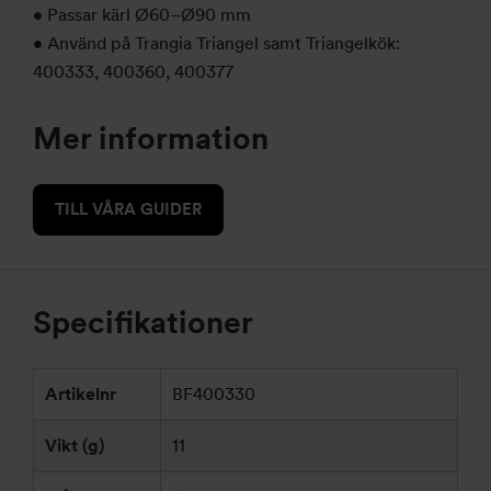
• Passar kärl Ø60–Ø90 mm
• Använd på Trangia Triangel samt Triangelkök:
400333, 400360, 400377
Mer information
TILL VÅRA GUIDER
Specifikationer
Artikelnr
BF400330
Vikt (g)
11