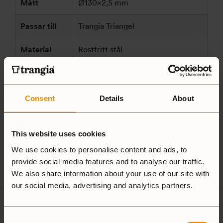
Mått
Ø130×2,5 mm
Passar till
Trangia Triangel
Material
Rostfritt stål
Origin
SE
Country
Consent
Details
About
Trangia AB
Tillverkare
Alsenvägen 16
och/eller
This website uses cookies
83596 Trångsviken
ansvarig
Sverige
We use cookies to personalise content and ads, to
enligt GPSR
customersupport@trangia.se
provide social media features and to analyse our traffic.
We also share information about your use of our site with
our social media, advertising and analytics partners.
Ultralight
Consent
Non-Stick