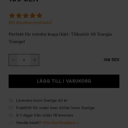
(
60
kundrecensioner)
Perfekt för mindre kopp/kärl- Tillbehör till Trangia
Triangel
Kittelstöd
109 SEK
Triangel
mängd
LÄGG TILL I VARUKORG
Leverans inom Sverige 60 kr
Fraktfritt för order över 500kr inom Sverige
3-7 dagar från order till leverans
Handla lokalt?
Hitta återförsäljare »