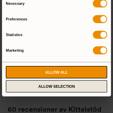
Aluminium
Necessary
Selection
Hardanodized
Duossal
Preferences
Aluminium
Aluminium
Statistics
Marketing
25 Large
27 Small
Camping Set
ALLOW ALL
Spirit Burner
Gas Burner
ALLOW SELECTION
60 recensioner av
Kittelstöd