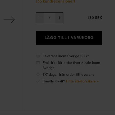
(
33
kundrecensioner)
Kittelstöd
139 SEK
mängd
LÄGG TILL I VARUKORG
Leverans inom Sverige 60 kr
Fraktfritt för order över 500kr inom
Sverige
3-7 dagar från order till leverans
Handla lokalt?
Hitta återförsäljare »