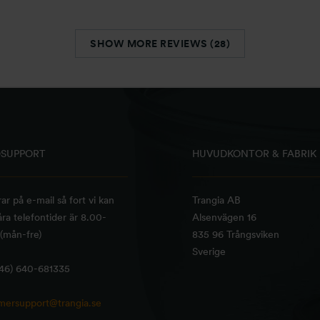
SHOW MORE REVIEWS (28)
SUPPORT
HUVUDKONTOR & FABRIK
rar på e-mail så fort vi kan
Trangia AB
ra telefontider är 8.00-
Alsenvägen 16
(mån-fre)
835 96 Trångsviken
Sverige
+46) 640-681335
mersupport@trangia.se