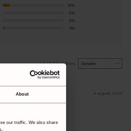
12%
0%
0%
3%
1-5 of 33 reviews
4 augusti, 2026
About
se our traffic. We also share
rs.