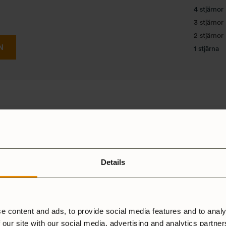
4 stjärnor
3 stjärnor
2 stjärnor
N
1 stjärna
Details
e content and ads, to provide social media features and to analy
 our site with our social media, advertising and analytics partne