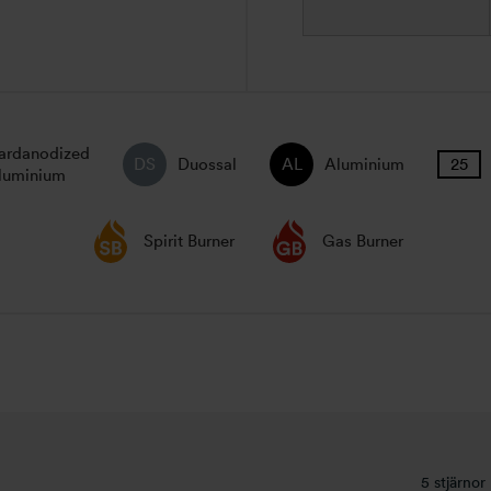
ardanodized
Duossal
Aluminium
luminium
Spirit Burner
Gas Burner
5 stjärnor