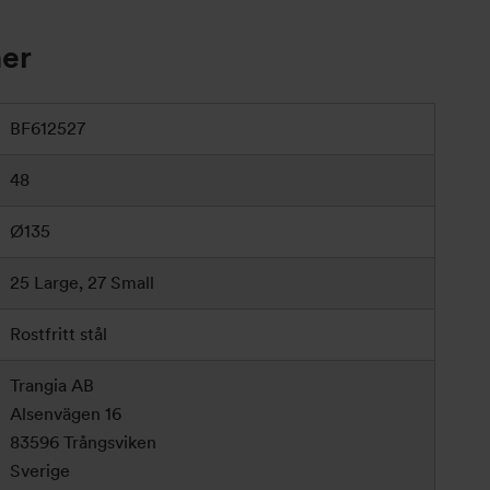
ner
BF612527
48
Ø135
25 Large, 27 Small
Rostfritt stål
Trangia AB
Alsenvägen 16
83596 Trångsviken
Sverige