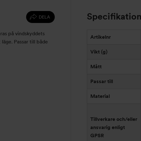
Specifikatio
DELA
eras på vindskyddets
Artikelnr
 läge. Passar till både
Vikt (g)
Mått
Passar till
Material
Tillverkare och/eller
ansvarig enligt
GPSR