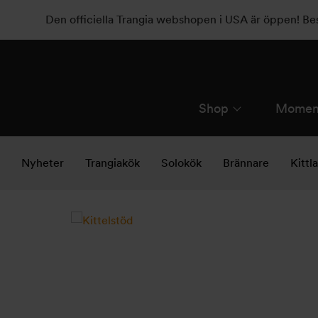
Den officiella Trangia webshopen i USA är öppen! B
Shop
Momen
Nyheter
Trangiakök
Solokök
Brännare
Kittl