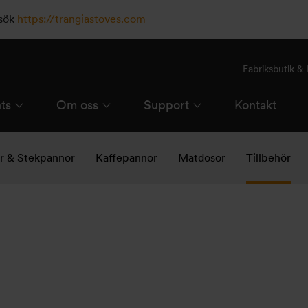
esök
https://trangiastoves.com
Fabriksbutik 
ts
Om oss
Support
Kontakt
ar & Stekpannor
Kaffepannor
Matdosor
Tillbehör