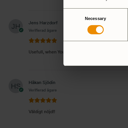
Consent
Necessary
Selection
Jens Harzdorf
Verifierad ägare
Usefull, when You Need Coffee
Håkan Sjödin
Verifierad ägare
Väldigt nöjd!!