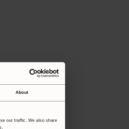
About
se our traffic. We also share
rs.