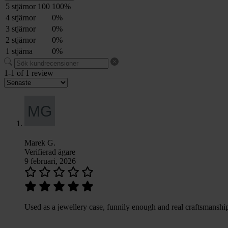
5 stjärnor
100
100%
4 stjärnor
0%
3 stjärnor
0%
2 stjärnor
0%
1 stjärna
0%
1-1 of 1 review
Marek G.
Verifierad ägare
9 februari, 2026
Used as a jewellery case, funnily enough and real craftsmanshi