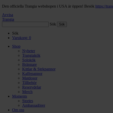
Den officiella Trangia webshopen i USA är öppen! Besök
https://tra
Avvisa
Trangia
Sök
Sök
Varukorg:
0
Shop
Nyheter
Trangiakök
Solokök
Brännare
Kittlar & Stekpannor
Kaffepannor
Matdosor
Tillbehör
Reservdelar
Merch
Moments
Stories
Ambassadörer
Om oss