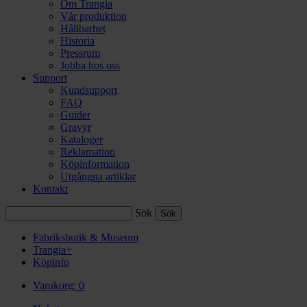
Om Trangia
Vår produktion
Hållbarhet
Historia
Pressrum
Jobba hos oss
Support
Kundsupport
FAQ
Guider
Gravyr
Kataloger
Reklamation
Köpinformation
Utgångna artiklar
Kontakt
Sök
Fabriksbutik & Museum
Trangia+
Köpinfo
Varukorg:
0