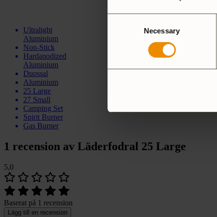
Sverige
customersupport@trang
Consent
Ultralight
Necessary
Selection
Aluminium
Non-Stick
Hardanodized
Aluminium
Duossal
Aluminium
25 Large
27 Small
Camping Set
Spirit Burner
Gas Burner
1 recension av
Läderfodral 25 Large
5,0
Baserat på 1 recension
Lägg till en recension