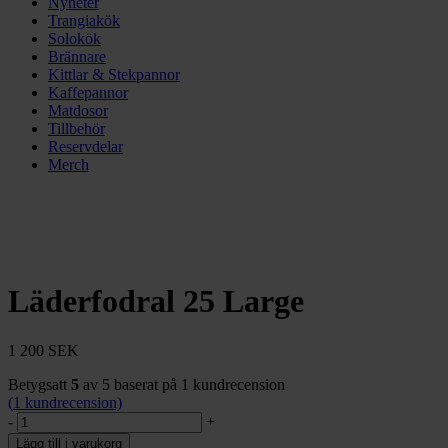
Nyheter
Trangiakök
Solokök
Brännare
Kittlar & Stekpannor
Kaffepannor
Matdosor
Tillbehör
Reservdelar
Merch
Läderfodral 25 Large
1 200
SEK
Betygsatt
5
av 5 baserat på
1
kundrecension
(
1
kundrecension)
Läderfodral
-
+
25
Lägg till i varukorg