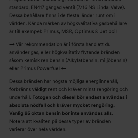
standard, EN417 gängad ventil (7/16 NS Lindal Valve).
Dessa behållare finns i de flesta länder runt om i
världen. Kända märken av högkvalitativa gasbehållare
är till exempel: Primus, MSR, Optimus & Jet boil
→
Vår rekommendation är i första hand att du
använder gas, eller högkvalitativ flytande bränslen
såsom kemisk ren bensin (Alkylatbensin, miljöbensin)
eller Primus Powerfuel
←
Dessa bränslen har högsta möjliga energiinnehåll,
förbränns väldigt rent och kräver minst rengöring och
underhåll.
Fotogen och diesel bör endast användas i
absoluta nödfall och kräver mycket rengöring.
Vanlig 95 oktan bensin bör inte användas alls
.
Notera att kvaliten på dessa typer av bränslen
varierar över hela världen.