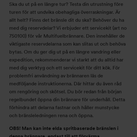
Ska du ut på en längre tur? Testa din utrustning före
turen för att undvika obehagliga överraskningar. Är
allt helt? Finns det bränsle dit du ska? Behöver du ha
med dig reservdelar? Vi erbjuder ett servicekit (art no
750100) för vår Multifuelbrännare. Den innehåller de
viktigaste reservdelarna som kan slitas ut och behöva
bytas. Om du ger dig ut på en längre vandring eller
expedition, rekommenderar vi starkt att du alltid har
med dig verktyg och ett servicekit för ditt kök. För
problemfri användning av brännaren läs de
medföljande instruktionerna. Där hittar du även råd
om rengöring och skötsel. Du bör redan från början
regelbundet öppna din brännare för underhåll. Detta
förhindra att delarna fastnar och håller munstycke
och bränsleledningen rena och öppna.
OBS! Man kan inte elda spritbaserade bränslen i
denna brännare, endast till att förvärma