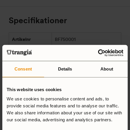
Specifikationer
Artikelnr
BF750001
Vikt (g)
525
Passar till
25 Large, 27 Small
Consent
Details
About
Ventil
EN417 gängad ventil
This website uses cookies
0.28 mm fotogen/diesel, 0.32
Munstycke
We use cookies to personalise content and ads, to
mm gas/bensin
provide social media features and to analyse our traffic.
We also share information about your use of our site with
Gas/Oljebaserade flytande
Bränsle
our social media, advertising and analytics partners.
bränsle