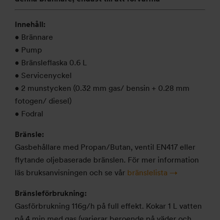
Innehåll:
• Brännare
• Pump
• Bränsleflaska 0.6 L
• Servicenyckel
• 2 munstycken (0.32 mm gas/ bensin + 0.28 mm
fotogen/ diesel)
• Fodral
Bränsle:
Gasbehållare med Propan/Butan, ventil EN417 eller
flytande oljebaserade bränslen. För mer information
läs bruksanvisningen och se vår
bränslelista →
Bränsleförbrukning:
Gasförbrukning 116g/h på full effekt. Kokar 1 L vatten
på 4 min med gas (varierar beroende på väder och