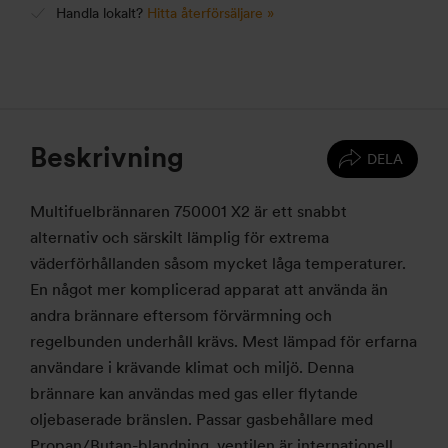
Handla lokalt?
Hitta återförsäljare »
Beskrivning
DELA
Multifuelbrännaren 750001 X2 är ett snabbt
alternativ och särskilt lämplig för extrema
väderförhållanden såsom mycket låga temperaturer.
En något mer komplicerad apparat att använda än
andra brännare eftersom förvärmning och
regelbunden underhåll krävs. Mest lämpad för erfarna
användare i krävande klimat och miljö. Denna
brännare kan användas med gas eller flytande
oljebaserade bränslen. Passar gasbehållare med
Propan/Butan-blandning, ventilen är internationell