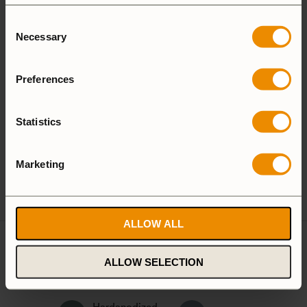
Effekt (w)
1600
Consent
Necessary
Selection
Koktid (1 l)
4.5 min
Preferences
Tillverkningsland
EU
Trangia AB
Tillverkare
Statistics
Alsenvägen 16
och/eller
83596 Trångsviken
ansvarig enligt
Marketing
Sverige
GPSR
customersupport@trangia.se
ALLOW ALL
Ultralight
ALLOW SELECTION
Non-Stick
Aluminium