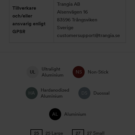
Trangia AB
Tillverkare
Alsenvägen 16
och/eller
83596 Trångsviken
ansvarig enligt
Sverige
GPSR
customersupport@trangia.se
Ultralight
Non-Stick
Aluminium
Hardanodized
Duossal
Aluminium
Aluminium
25 Large
27 Small