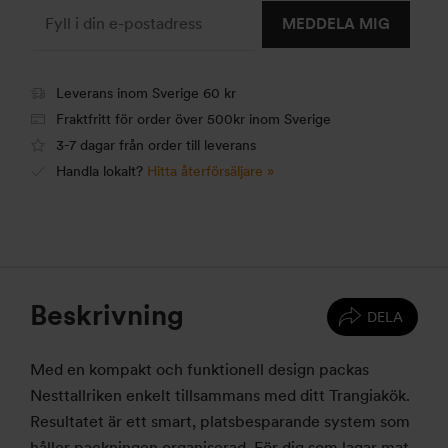
MEDDELA MIG
Leverans inom Sverige 60 kr
Fraktfritt för order över 500kr inom Sverige
3-7 dagar från order till leverans
Handla lokalt?
Hitta återförsäljare »
Beskrivning
DELA
Med en kompakt och funktionell design packas
Nesttallriken enkelt tillsammans med ditt Trangiakök.
Resultatet är ett smart, platsbesparande system som
håller packningen organiserad.
För dig som lagar mat