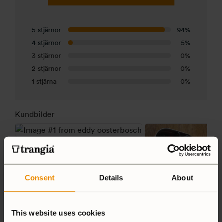
5 stjärnor
94%
4 stjärnor
5%
3 stjärnor
0%
2 stjärnor
0%
1 stjärna
0%
Kundbilder
Consent
Details
About
This website uses cookies