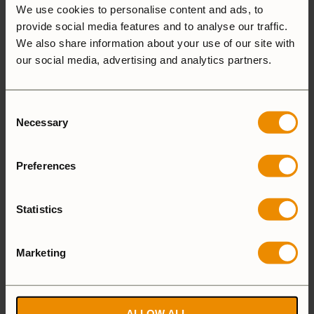
We use cookies to personalise content and ads, to
provide social media features and to analyse our traffic.
1-5 of 17 reviews
We also share information about your use of our site with
our social media, advertising and analytics partners.
Consent
Arild Hokstad
4 augusti, 2026
Necessary
Selection
Verifierad ägare
Preferences
(0)
(0)
Statistics
Klaus K.
30 juli, 2026
Verifierad ägare
Marketing
I like the size, the colour and the material
quality of theese products
ALLOW ALL