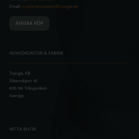
Email:
customersupport@trangia.se
ÅNGRA KÖP
HUVUDKONTOR & FABRIK
Trangia AB
Alsenvägen 16
835 96 Trångsviken
Sverige
HITTA BUTIK