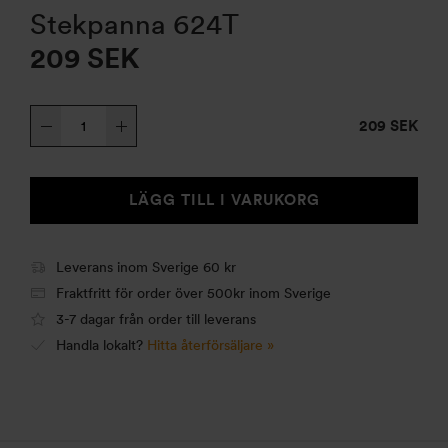
Stekpanna 624T
209
SEK
Stekpanna
209 SEK
624T
mängd
LÄGG TILL I VARUKORG
Leverans inom Sverige 60 kr
Fraktfritt för order över 500kr inom Sverige
3-7 dagar från order till leverans
Handla lokalt?
Hitta återförsäljare »