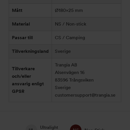
Mått
Ø180×25 mm
Material
NS / Non-stick
Passar till
CS / Camping
Tillverkningsland
Sverige
Trangia AB
Tillverkare
Alsenvägen 16
och/eller
83596 Trångsviken
ansvarig enligt
Sverige
GPSR
customersupport@trangia.se
Ultralight