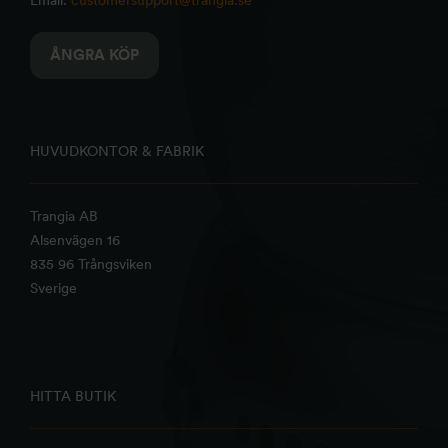
Email:
customersupport@trangia.se
ÅNGRA KÖP
HUVUDKONTOR & FABRIK
Trangia AB
Alsenvägen 16
835 96 Trångsviken
Sverige
HITTA BUTIK