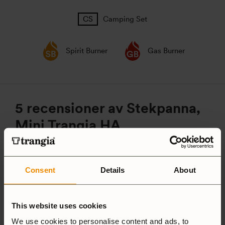
Camping Set
Spirit Burner
Gas Burner
5 recensioner av
Stekpanna,
Mini Trangia HA
5,0
Consent
Details
About
Baserat på 5 recensioner
This website uses cookies
We use cookies to personalise content and ads, to