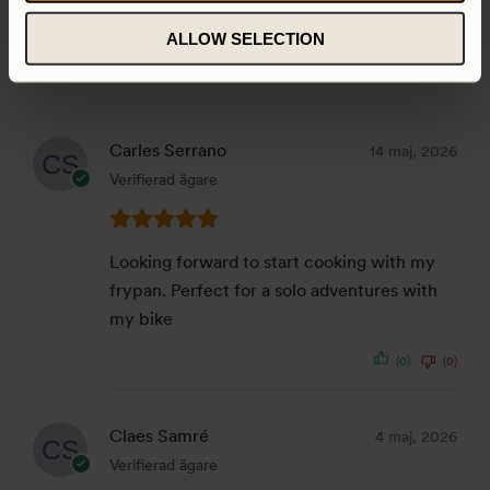
Verifierad ägare
ALLOW SELECTION
(0)
(0)
Carles Serrano
14 maj, 2026
Verifierad ägare
Looking forward to start cooking with my
frypan. Perfect for a solo adventures with
my bike
(0)
(0)
Claes Samré
4 maj, 2026
Verifierad ägare