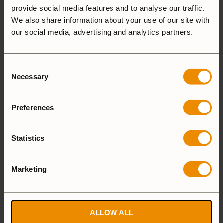
LÄGG TILL EN RECENSION
provide social media features and to analyse our traffic.
We also share information about your use of our site with
our social media, advertising and analytics partners.
5 stjärnor
100%
4 stjärnor
0%
Consent
3 stjärnor
0%
Necessary
Selection
2 stjärnor
0%
1 stjärna
0%
Preferences
Statistics
1-5 of 5 reviews
Marketing
ALLOW ALL
Mait S.
12 juli, 2026