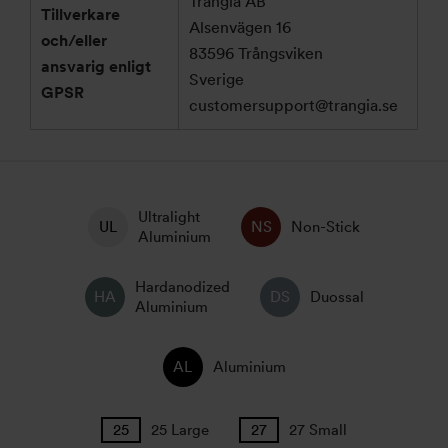
Trangia AB
Tillverkare
Alsenvägen 16
och/eller
83596 Trångsviken
ansvarig enligt
Sverige
GPSR
customersupport@trangia.se
Ultralight
Non-Stick
Aluminium
Hardanodized
Duossal
Aluminium
Aluminium
25 Large
27 Small