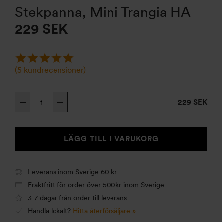
Stekpanna, Mini Trangia HA
229
SEK
(
5
kundrecensioner)
Stekpanna,
229 SEK
Mini
Trangia
HA
LÄGG TILL I VARUKORG
mängd
Leverans inom Sverige 60 kr
Fraktfritt för order över 500kr inom Sverige
3-7 dagar från order till leverans
Handla lokalt?
Hitta återförsäljare »