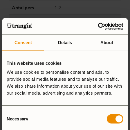
Antal pers
1-2
Passar till
MICRO, MINI
Material
UL / Ultralight
Consent
Details
About
Tillverkningsland
Sverige
Trangia AB
This website uses cookies
Tillverkare
Alsenvägen 16
We use cookies to personalise content and ads, to
och/eller
83596 Trångsviken
provide social media features and to analyse our traffic.
ansvarig enligt
Sverige
We also share information about your use of our site with
GPSR
customersupport@trangia.se
our social media, advertising and analytics partners.
Consent
Necessary
Selection
Ultralight
Non-Stick