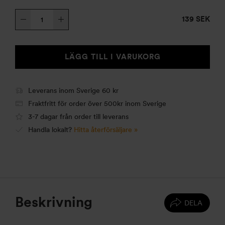
T-
139 SEK
Cup,
rött
handtag
LÄGG TILL I VARUKORG
mängd
Leverans inom Sverige 60 kr
Fraktfritt för order över 500kr inom Sverige
3-7 dagar från order till leverans
Handla lokalt?
Hitta återförsäljare »
Beskrivning
DELA