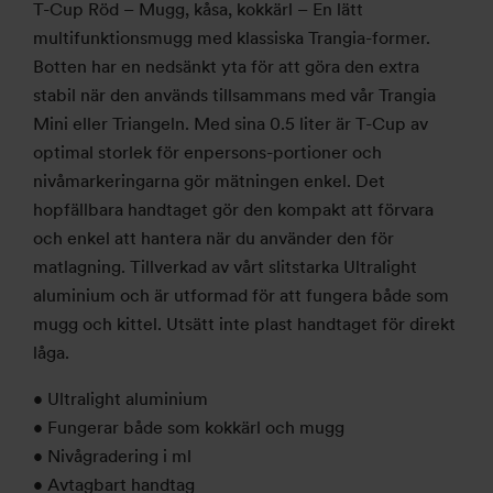
T-Cup Röd – Mugg, kåsa, kokkärl – En lätt
multifunktionsmugg med klassiska Trangia-former.
Botten har en nedsänkt yta för att göra den extra
stabil när den används tillsammans med vår Trangia
Mini eller Triangeln. Med sina 0.5 liter är T-Cup av
optimal storlek för enpersons-portioner och
nivåmarkeringarna gör mätningen enkel. Det
hopfällbara handtaget gör den kompakt att förvara
och enkel att hantera när du använder den för
matlagning.
T
illverkad
av
vårt
slitstark
a
Ultralight
aluminium
och är utformad för att fungera både som
mugg och
kittel. Utsätt inte plast handtaget för direkt
låga.
• Ultralight aluminium
• Fungerar både som kokkärl och mugg
• Nivågradering i ml
• Avtagbart handtag