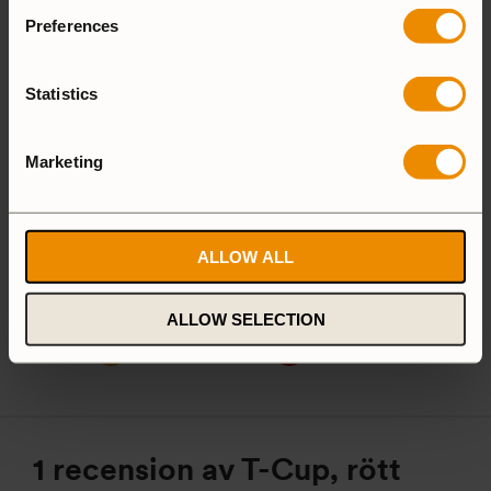
Aluminium
Preferences
Hardanodized
Duossal
Aluminium
Statistics
Aluminium
Marketing
25 Large
27 Small
ALLOW ALL
Camping Set
ALLOW SELECTION
Spirit Burner
Gas Burner
1 recension av
T-Cup, rött