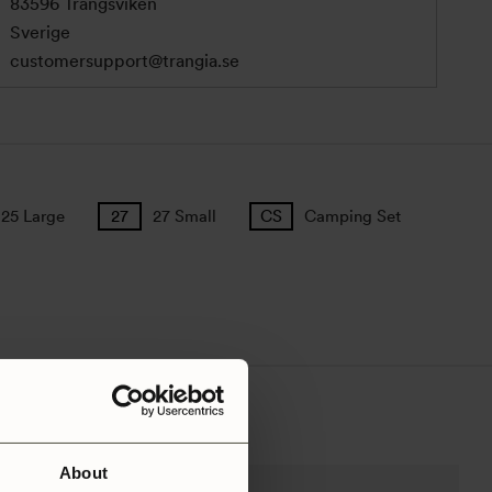
83596 Trångsviken
Sverige
customersupport@trangia.se
25 Large
27 Small
Camping Set
About