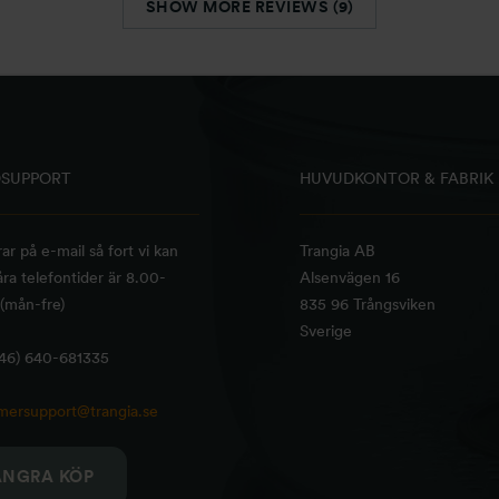
SHOW MORE REVIEWS (9)
SUPPORT
HUVUDKONTOR & FABRIK
rar på e-mail så fort vi kan
Trangia AB
ra telefontider är 8.00-
Alsenvägen 16
(mån-fre)
835 96 Trångsviken
Sverige
+46) 640-681335
mersupport@trangia.se
ÅNGRA KÖP