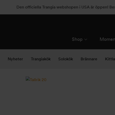
Den officiella Trangia webshopen i USA är öppen! B
Shop
Momen
Nyheter
Trangiakök
Solokök
Brännare
Kittl