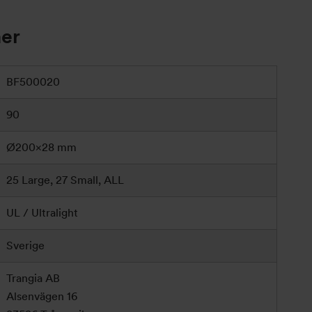
ner
BF500020
90
Ø200×28 mm
25 Large, 27 Small, ALL
UL / Ultralight
Sverige
Trangia AB
Alsenvägen 16