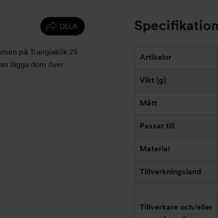
Specifikatio
DELA
remmen på Trangiakök 25
Artikelnr
man lägga dom över
Vikt (g)
Mått
Passar till
Material
Tillverkningsland
Tillverkare och/eller