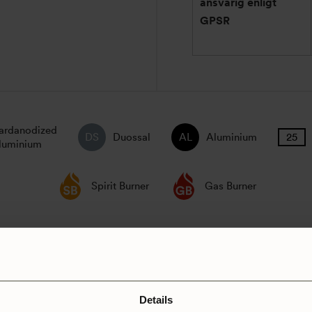
ansvarig enligt
GPSR
ardanodized
Duossal
Aluminium
luminium
Spirit Burner
Gas Burner
Details