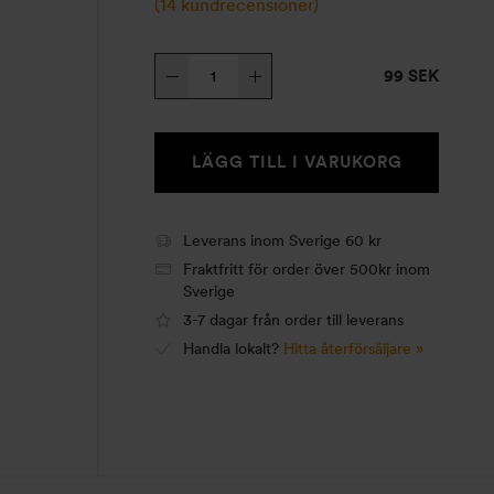
(
14
kundrecensioner)
Tallrik
99 SEK
20
mängd
LÄGG TILL I VARUKORG
Leverans inom Sverige 60 kr
Fraktfritt för order över 500kr inom
Sverige
3-7 dagar från order till leverans
Handla lokalt?
Hitta återförsäljare »