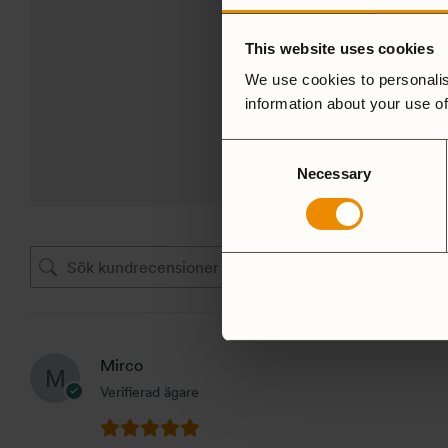
4,9
This website uses cookies
We use cookies to personalis
Baserat på 14 recensioner
information about your use of
LÄGG TILL EN RECENSIO
Consent
Necessary
Selection
Mirco
Verifierad ägare