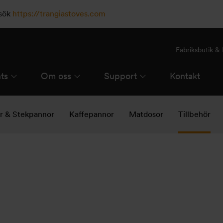
esök
https://trangiastoves.com
Fabriksbutik 
ts
Om oss
Support
Kontakt
ar & Stekpannor
Kaffepannor
Matdosor
Tillbehör