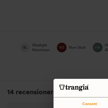
Ultralight
H
Non-Stick
Aluminium
A
14 recensioner av
Tallrik 20
Consent