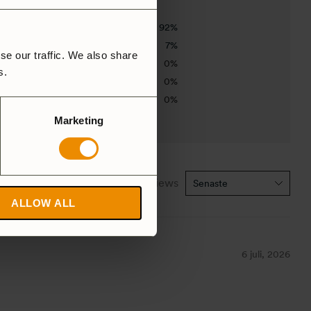
92%
7%
se our traffic. We also share
0%
rs.
0%
0%
Marketing
1-5 of 14 reviews
ALLOW ALL
6 juli, 2026