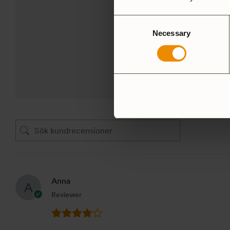
4,5
Consent
Necessary
Selection
Baserat på 2 recensioner
LÄGG TILL EN RECENSIO
Anna
Reviewer