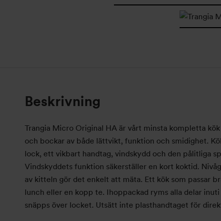
Beskrivning
Trangia Micro Original HA är vårt minsta kompletta kö
och
bockar av både lättvikt, funktion och smidighet.
Kök
lock, ett vikbart handtag, vindskydd och
den pålitliga
sp
Vindskyddet
s funktion
säkerställer en kort koktid.
Nivåg
av kitteln gör det enkelt att mäta. Ett kök som passar b
lunch eller en kopp te.
Ihoppackad ryms alla delar inut
snäpps över locket.
Utsätt inte plasthandtaget för direk