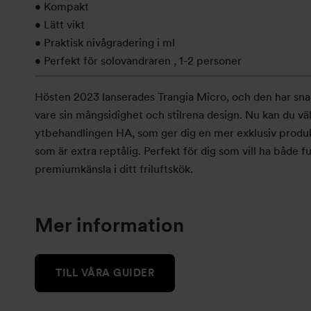
• Kompakt
• Lätt vikt
• Praktisk nivågradering
i
ml
• Perfekt för solovandraren
, 1-2 personer
Hösten 2023 lanserades Trangia Micro, och den har snabb
vare sin mångsidighet och stilrena design. Nu kan du vä
ytbehandlingen HA, som ger dig en mer exklusiv produ
som är extra reptålig. Perfekt för dig som vill ha både 
premiumkänsla i ditt friluftskök.
Mer information
TILL VÅRA GUIDER