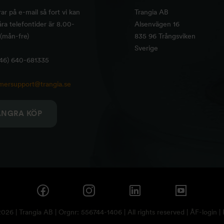
rar på e-mail så fort vi kan
Trangia AB
ra telefontider är 8.00-
Alsenvägen 16
(mån-fre)
835 96 Trångsviken
Sverige
+46) 640-681335
mersupport@trangia.se
ÅNGRA KÖP
26 | Trangia AB | Orgnr: 556744-1406 | All rights reserved |
ÅF-login
|