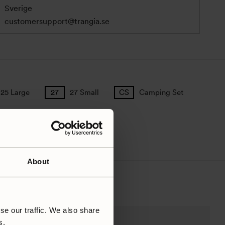
Sverige
customersupport@trangia.se
25 Large
27 Small
Camping Set
About
se our traffic. We also share
rs.