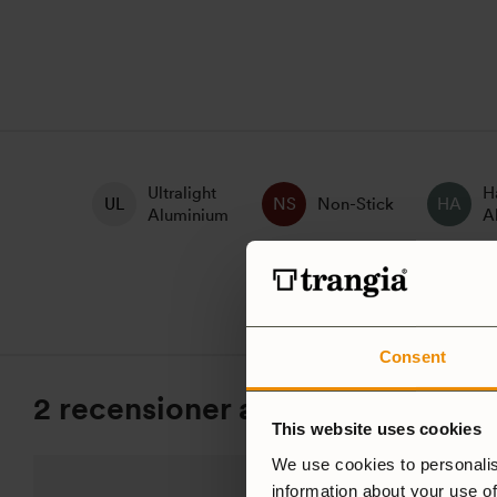
Ultralight
H
Non-Stick
Aluminium
A
Consent
2 recensioner av
Trangia Micro 
This website uses cookies
We use cookies to personalis
information about your use of