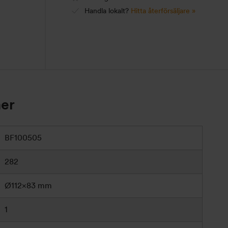
Handla lokalt?
Hitta återförsäljare »
ner
BF100505
282
Ø112×83 mm
1