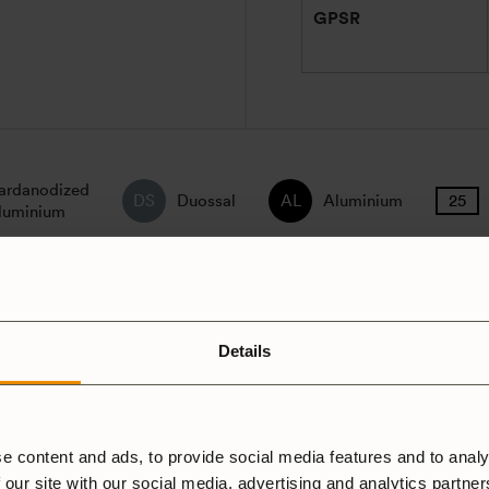
GPSR
ardanodized
Duossal
Aluminium
luminium
Spirit Burner
Gas Burner
Details
Original HA
e content and ads, to provide social media features and to analy
 our site with our social media, advertising and analytics partne