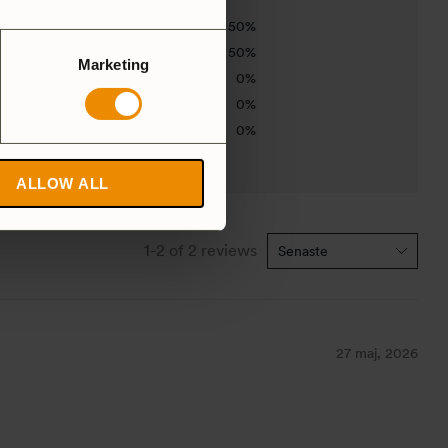
50%
50%
Marketing
0%
0%
0%
ALLOW ALL
1-2 of 2 reviews
27 maj, 2026