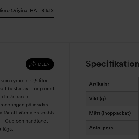
Specifikatio
DELA
k
som
rymmer 0,5 liter
Artikelnr
et består av T-cup med
ritbrännare
n
.
Vikt (g)
raderingen på insidan
ra för att värma en snabb
Mått (ihoppackat)
i T-Cup och handtaget
Antal pers
t låga.