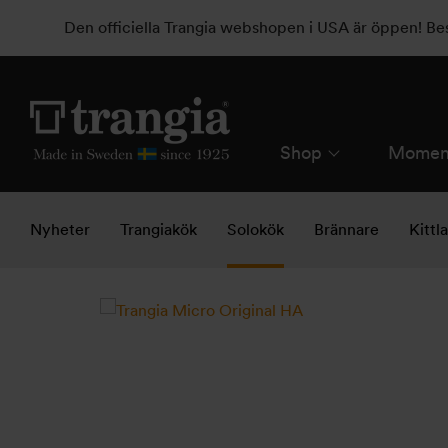
Den officiella Trangia webshopen i USA är öppen! B
Shop
Momen
Nyheter
Trangiakök
Solokök
Brännare
Kittl