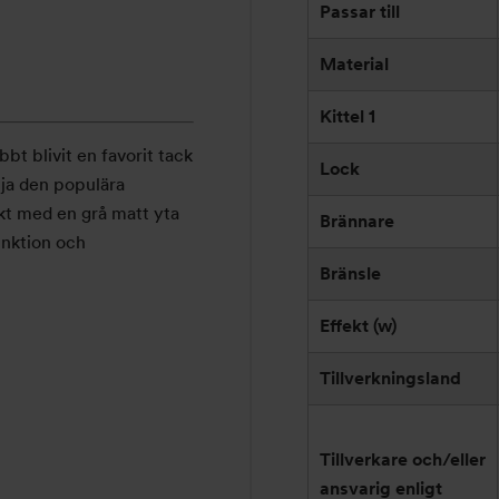
Passar till
Material
Kittel 1
t blivit en favorit tack
Lock
lja den populära
kt med en grå matt yta
Brännare
funktion och
Bränsle
Effekt (w)
Tillverkningsland
Tillverkare och/eller
ansvarig enligt