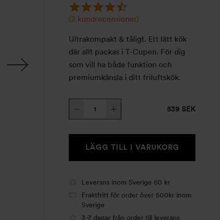
(
2
kundrecensioner)
Ultrakompakt & tåligt. Ett lätt kök
där allt packas i T-Cupen. För dig
som vill ha både funktion och
premiumkänsla i ditt friluftskök.
Trangia
539 SEK
Micro
Original
HA
LÄGG TILL I VARUKORG
mängd
Leverans inom Sverige 60 kr
Fraktfritt för order över 500kr inom
Sverige
3-7 dagar från order till leverans