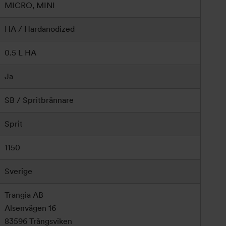
MICRO, MINI
HA / Hardanodized
0.5 L HA
Ja
SB / Spritbrännare
Sprit
1150
Sverige
Trangia AB
Alsenvägen 16
83596 Trångsviken