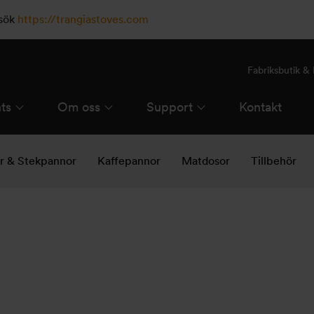
esök
https://trangiastoves.com
Fabriksbutik 
ts
Om oss
Support
Kontakt
ar & Stekpannor
Kaffepannor
Matdosor
Tillbehör