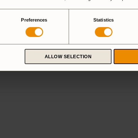
5 stjärnor
4 stjärnor
Preferences
Statistics
3 stjärnor
2 stjärnor
N
1 stjärna
ALLOW SELECTION