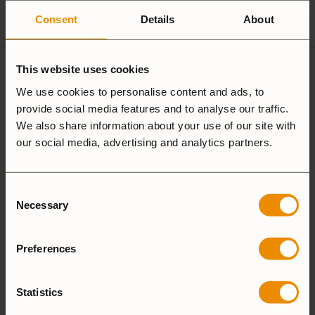
Spirit Burner
Gas Burner
Consent
Details
About
This website uses cookies
2 recensioner av
Trangiakök
We use cookies to personalise content and ads, to
25-2 HA
provide social media features and to analyse our traffic.
We also share information about your use of our site with
our social media, advertising and analytics partners.
5,0
Consent
Necessary
Selection
Baserat på 2 recensioner
Preferences
LÄGG TILL EN RECENSION
Statistics
5 stjärnor
100%