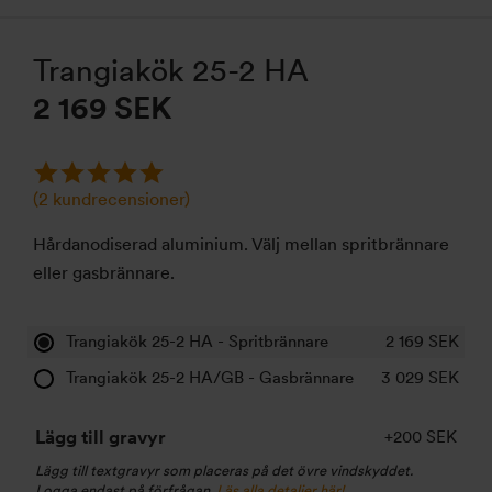
Trangiakök 25-2 HA
2 169 SEK
(
2
kundrecensioner)
Hårdanodiserad aluminium. Välj mellan spritbrännare
eller gasbrännare.
Trangiakök 25-2 HA - Spritbrännare
2 169
SEK
Trangiakök 25-2 HA/GB - Gasbrännare
3 029
SEK
Lägg till gravyr
+200 SEK
Lägg till textgravyr som placeras på det övre vindskyddet.
Logga endast på förfrågan.
Läs alla detaljer här!