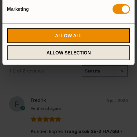
4 stjärnor
0%
Marketing
3 stjärnor
0%
2 stjärnor
0%
1 stjärna
0%
ALLOW ALL
ALLOW SELECTION
1-2 of 2 reviews
Fredrik
6 juli, 2026
Verifierad ägare
Kunden köpte:
Trangiakök 25-2 HA/GB -