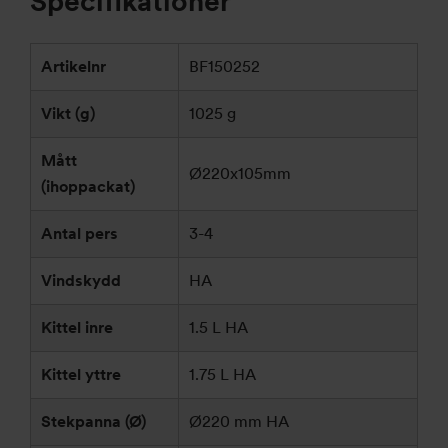
Specifikationer
Artikelnr
BF150252
Vikt (g)
1025 g
Mått
Ø220x105mm
(ihoppackat)
Antal pers
3-4
Vindskydd
HA
Kittel inre
1.5 L HA
Kittel yttre
1.75 L HA
Stekpanna (Ø)
Ø220 mm HA