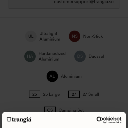
customersupport@trangia.se
Ultralight
Non-Stick
Aluminium
Hardanodized
Duossal
Aluminium
Aluminium
25 Large
27 Small
Camping Set