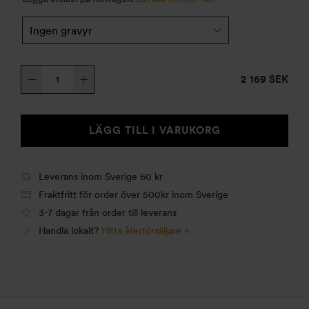
Trangiakök
2 169 SEK
25-
2
HA
LÄGG TILL I VARUKORG
mängd
Leverans inom Sverige 60 kr
Fraktfritt för order över 500kr inom Sverige
3-7 dagar från order till leverans
Handla lokalt?
Hitta återförsäljare »