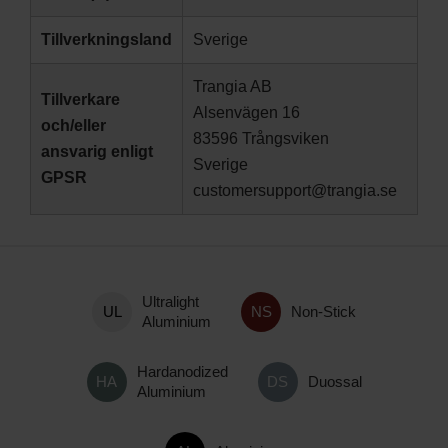
Tillverkningsland
Sverige
Trangia AB
Tillverkare
Alsenvägen 16
och/eller
83596 Trångsviken
ansvarig enligt
Sverige
GPSR
customersupport@trangia.se
Ultralight
Non-Stick
Aluminium
Hardanodized
Duossal
Aluminium