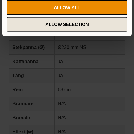
Vindskydd
HA
ALLOW ALL
Kittel inre
1.5 L HA
ALLOW SELECTION
Kittel yttre
1.75 L HA
Stekpanna (Ø)
Ø220 mm NS
Kaffepanna
Ja
Tång
Ja
Rem
68 cm
Brännare
N/A
Bränsle
N/A
Effekt (w)
N/A