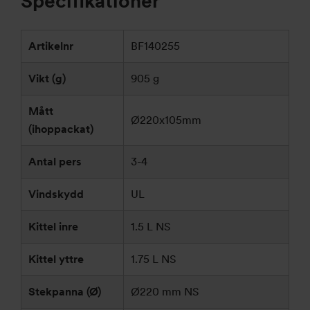
Specifikationer
Artikelnr
BF140255
Vikt (g)
905 g
Mått
Ø220x105mm
(ihoppackat)
Antal pers
3-4
Vindskydd
UL
Kittel inre
1.5 L NS
Kittel yttre
1.75 L NS
Stekpanna (Ø)
Ø220 mm NS