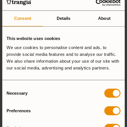
customersupport@trangia.se
Consent
Details
About
Ultralight
Non-Stick
This website uses cookies
Aluminium
We use cookies to personalise content and ads, to
Hardanodized
provide social media features and to analyse our traffic.
Duossal
Aluminium
We also share information about your use of our site with
our social media, advertising and analytics partners.
Aluminium
Consent
Necessary
25 Large
27 Small
Selection
Camping Set
Preferences