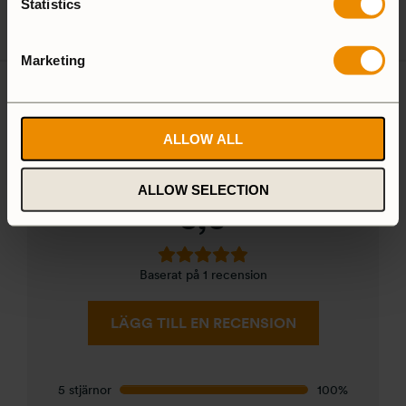
Spirit Burner
Gas Burner
Statistics
Marketing
1 recension av
Trangiakök 25-
5 UL
ALLOW ALL
ALLOW SELECTION
5,0
Baserat på 1 recension
LÄGG TILL EN RECENSION
5 stjärnor
100%