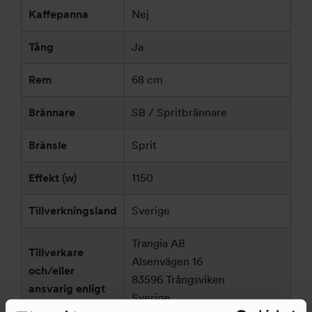
Kaffepanna
Nej
Tång
Ja
Rem
68 cm
Brännare
SB / Spritbrännare
Bränsle
Sprit
Effekt (w)
1150
Tillverkningsland
Sverige
Trangia AB
Tillverkare
Alsenvägen 16
och/eller
83596 Trångsviken
ansvarig enligt
Sverige
GPSR