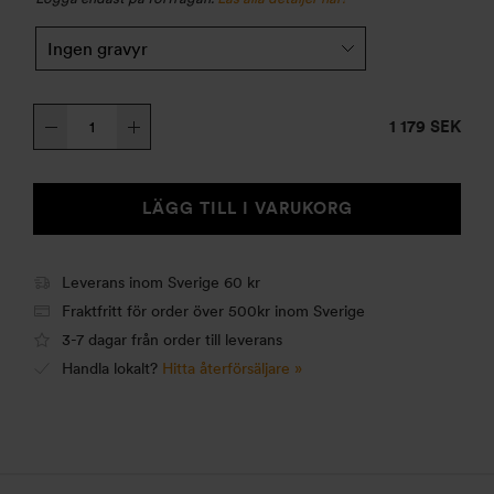
Trangiakök
1 179 SEK
25-
5
UL
LÄGG TILL I VARUKORG
mängd
Leverans inom Sverige 60 kr
Fraktfritt för order över 500kr inom Sverige
3-7 dagar från order till leverans
Handla lokalt?
Hitta återförsäljare »