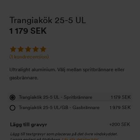
Trangiakök 25-5 UL
1 179 SEK
(
1
kundrecension)
Ultralight aluminium. Välj mellan spritbrännare eller
gasbrännare.
Trangiakök 25-5 UL - Spritbrännare
1 179
SEK
Trangiakök 25-5 UL/GB - Gasbrännare
1 979
SEK
Lägg till gravyr
+200 SEK
Lägg till textgravyr som placeras på det övre vindskyddet.
Logga endast på förfrågan.
Läs alla detaljer här!