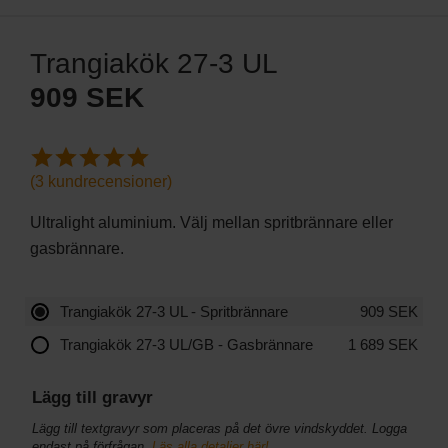
Trangiakök 27-3 UL
909
SEK
(
3
kundrecensioner)
Ultralight aluminium. Välj mellan spritbrännare eller
gasbrännare.
Trangiakök 27-3 UL - Spritbrännare
909
SEK
Trangiakök 27-3 UL/GB - Gasbrännare
1 689
SEK
Lägg till gravyr
Lägg till textgravyr som placeras på det övre vindskyddet. Logga
endast på förfrågan.
Läs alla detaljer här!