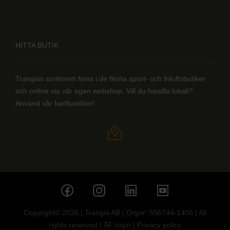
HITTA BUTIK
Trangias sortiment finns i de flesta sport- och friluftsbutiker
och online via vår egen webshop. Vill du handla lokalt?
Använd vår kartfunktion!
Copyright© 2026 | Trangia AB | Orgnr: 556744-1406 | All
rights reserved |
ÅF-login
|
Privacy policy