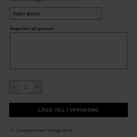
Ange text att gravera:
Trangiakök
27-
3
UL
LÄGG TILL I VARUKORG
mängd
Leverans inom Sverige 60 kr