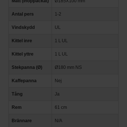
Mått (ihoppackat)
Ø185X100 mm
Antal pers
1-2
Vindskydd
UL
Kittel inre
1 L UL
Kittel yttre
1 L UL
Stekpanna (Ø)
Ø180 mm NS
Kaffepanna
Nej
Tång
Ja
Rem
61 cm
Brännare
N/A