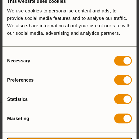
This website uses cookies
Hardanodized
Duossal
Aluminium
We use cookies to personalise content and ads, to
provide social media features and to analyse our traffic.
We also share information about your use of our site with
Aluminium
our social media, advertising and analytics partners.
25 Large
27 Small
Consent
Necessary
Selection
Camping Set
Preferences
Spirit Burner
Gas Burner
Statistics
3 recensioner av
Trangiakök
Marketing
27-3 UL