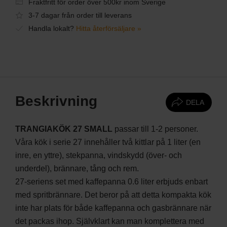
Fraktfritt för order över 500kr inom Sverige
3-7 dagar från order till leverans
Handla lokalt?
Hitta återförsäljare »
Beskrivning
DELA
TRANGIAKÖK 27 SMALL
passar till 1-2 personer.
Våra kök i serie 27 innehåller två kittlar på 1 liter (en
inre, en yttre), stekpanna, vindskydd (över- och
underdel), brännare, tång och rem.
27-seriens set med kaffepanna 0.6 liter erbjuds enbart
med spritbrännare. Det beror på att detta kompakta kök
inte har plats för både kaffepanna och gasbrännare när
det packas ihop. Självklart kan man komplettera med