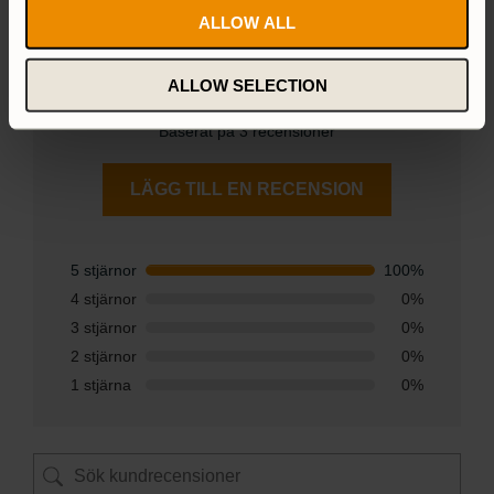
ALLOW ALL
5,0
ALLOW SELECTION
Baserat på 3 recensioner
LÄGG TILL EN RECENSION
5 stjärnor
100%
4 stjärnor
0%
3 stjärnor
0%
2 stjärnor
0%
1 stjärna
0%