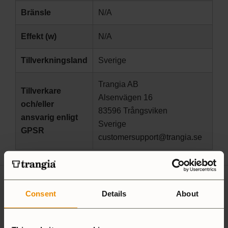
Bränsle
N/A
Effekt (w)
N/A
Tillverkningsland
Sverige
Trangia AB
Tillverkare
Alsenvägen 16
och/eller
83596 Trångsviken
ansvarig enligt
Sverige
GPSR
customersupport@trangia.se
Consent
Details
About
Ultralight
Non-Stick
Aluminium