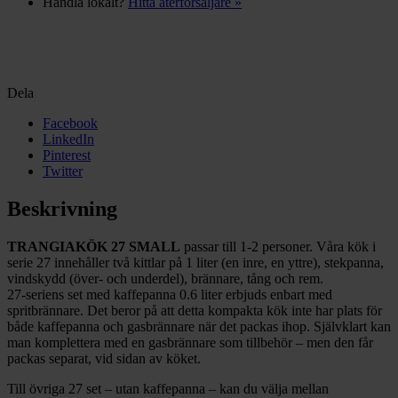
Handla lokalt?
Hitta återförsäljare »
Dela
Facebook
LinkedIn
Pinterest
Twitter
Beskrivning
TRANGIAKÖK 27 SMALL
passar till 1-2 personer. Våra kök i
serie 27 innehåller två kittlar på 1 liter (en inre, en yttre), stekpanna,
vindskydd (över- och underdel), brännare, tång och rem.
27-seriens set med kaffepanna 0.6 liter erbjuds enbart med
spritbrännare. Det beror på att detta kompakta kök inte har plats för
både kaffepanna och gasbrännare när det packas ihop. Självklart kan
man komplettera med en gasbrännare som tillbehör – men den får
packas separat, vid sidan av köket.
Till övriga 27 set – utan kaffepanna – kan du välja mellan