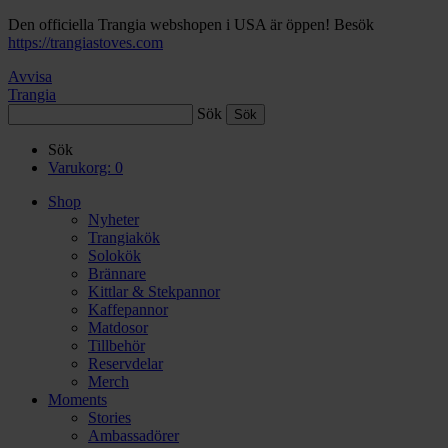
Den officiella Trangia webshopen i USA är öppen! Besök
https://trangiastoves.com
Avvisa
Trangia
Sök
Sök
Varukorg:
0
Shop
Nyheter
Trangiakök
Solokök
Brännare
Kittlar & Stekpannor
Kaffepannor
Matdosor
Tillbehör
Reservdelar
Merch
Moments
Stories
Ambassadörer