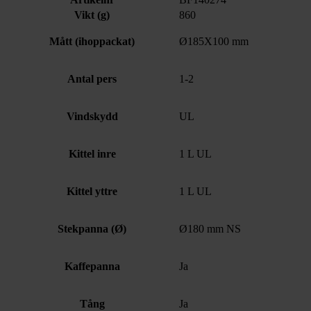
Vikt (g)
860
Mått (ihoppackat)
Ø185X100 mm
Antal pers
1-2
Vindskydd
UL
Kittel inre
1 L UL
Kittel yttre
1 L UL
Stekpanna (Ø)
Ø180 mm NS
Kaffepanna
Ja
Tång
Ja