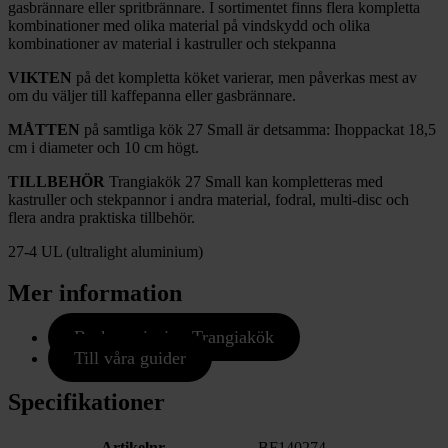
gasbrännare eller spritbrännare. I sortimentet finns flera kompletta
kombinationer med olika material på vindskydd och olika
kombinationer av material i kastruller och stekpanna
VIKTEN
på det kompletta köket varierar, men påverkas mest av
om du väljer till kaffepanna eller gasbrännare.
MÅTTEN
på samtliga kök 27 Small är detsamma: Ihoppackat 18,5
cm i diameter och 10 cm högt.
TILLBEHÖR
Trangiakök 27 Small kan kompletteras med
kastruller och stekpannor i andra material, fodral, multi-disc och
flera andra praktiska tillbehör.
27-4 UL (ultralight aluminium)
Mer information
Bruksanvisning Trangiakök
Till våra guider
Specifikationer
Artikelnr
BF140274