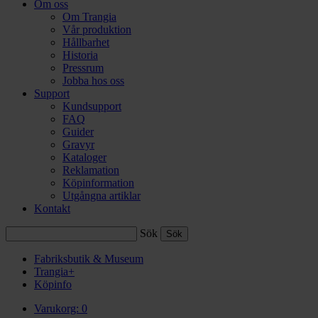
Om oss
Om Trangia
Vår produktion
Hållbarhet
Historia
Pressrum
Jobba hos oss
Support
Kundsupport
FAQ
Guider
Gravyr
Kataloger
Reklamation
Köpinformation
Utgångna artiklar
Kontakt
Sök
Fabriksbutik & Museum
Trangia+
Köpinfo
Varukorg:
0