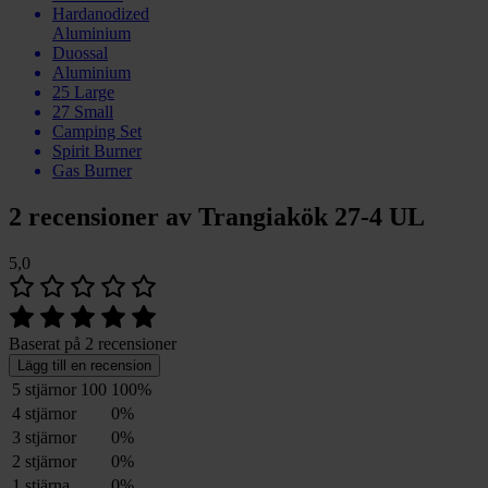
Hardanodized
Aluminium
Duossal
Aluminium
25 Large
27 Small
Camping Set
Spirit Burner
Gas Burner
2 recensioner av
Trangiakök 27-4 UL
5,0
Baserat på 2 recensioner
Lägg till en recension
5 stjärnor
100
100%
4 stjärnor
0%
3 stjärnor
0%
2 stjärnor
0%
1 stjärna
0%