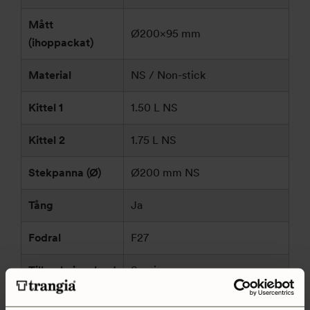
Mått
Ø200×95 mm
(ihoppackat)
Material
NS / Non-stick
Kittel 1
1.50 L NS
Kittel 2
1.75 L NS
Stekpanna (Ø)
Ø200 mm NS
Tång
Ja
Fodral
F27
Tillverkningsland
Sverige
Trangia AB