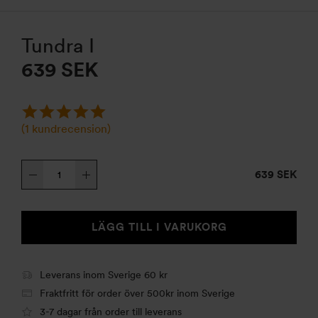
Tundra I
639
SEK
(
1
kundrecension)
Tundra
639 SEK
I
mängd
LÄGG TILL I VARUKORG
Leverans inom Sverige 60 kr
Fraktfritt för order över 500kr inom Sverige
3-7 dagar från order till leverans