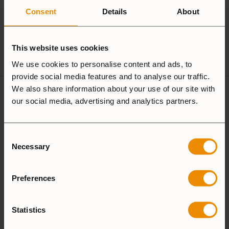
Tillverkare
Alsenvägen 16
Consent
Details
About
och/eller
83596 Trångsviken
ansvarig enligt
Sverige
GPSR
customersupport@trangia.se
This website uses cookies
We use cookies to personalise content and ads, to
provide social media features and to analyse our traffic.
We also share information about your use of our site with
our social media, advertising and analytics partners.
Ultralight
Non-Stick
Aluminium
Consent
Hardanodized
Duossal
Necessary
Selection
Aluminium
Preferences
Aluminium
Statistics
25 Large
27 Small