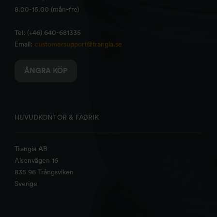
8.00-15.00 (mån-fre)
Tel: (+46) 640-681335
Email:
customersupport@trangia.se
ÅNGRA KÖP
HUVUDKONTOR & FABRIK
Trangia AB
Alsenvägen 16
835 96 Trångsviken
Sverige