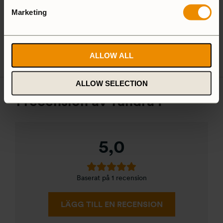
Marketing
Camping Set
Spirit Burner
Gas Burner
ALLOW ALL
ALLOW SELECTION
1 recension av
Tundra I
5,0
Baserat på 1 recension
LÄGG TILL EN RECENSION