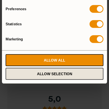
Aluminium
Preferences
25 Large
27 Small
Statistics
Camping Set
Marketing
Spirit Burner
Gas Burner
ALLOW ALL
ALLOW SELECTION
1 recension av
Tundra llI HA
5,0