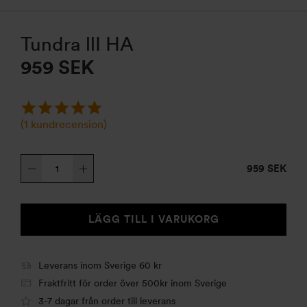
Tundra llI HA
959
SEK
(
1
kundrecension)
Tundra
959 SEK
llI
HA
mängd
LÄGG TILL I VARUKORG
Leverans inom Sverige 60 kr
Fraktfritt för order över 500kr inom Sverige
3-7 dagar från order till leverans