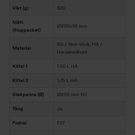
Vikt (g)
620
Mått
Ø200×95 mm
(ihoppackat)
NS / Non-stick, HA /
Material
Hardanodized
Kittel 1
1.50 L HA
Kittel 2
1.75 L HA
Stekpanna (Ø)
Ø200 mm NS
Tång
Ja
Fodral
F27