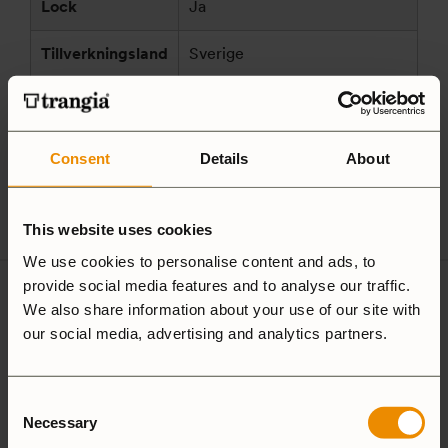
Lock
Ja
Tillverkningsland
Sverige
Trangia AB
Tillverkare
Alsenvägen 16
och/eller
83596 Trångsviken
Consent
Details
About
ansvarig enligt
Sverige
GPSR
customersupport@trangia.se
This website uses cookies
We use cookies to personalise content and ads, to
provide social media features and to analyse our traffic.
We also share information about your use of our site with
Ultralight
Non-Stick
our social media, advertising and analytics partners.
Aluminium
Hardanodized
Duossal
Consent
Aluminium
Necessary
Selection