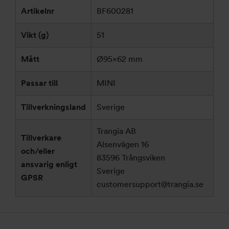
Artikelnr
BF600281
Vikt (g)
51
Mått
Ø95×62 mm
Passar till
MINI
Tillverkningsland
Sverige
Trangia AB
Tillverkare
Alsenvägen 16
och/eller
83596 Trångsviken
ansvarig enligt
Sverige
GPSR
customersupport@trangia.se