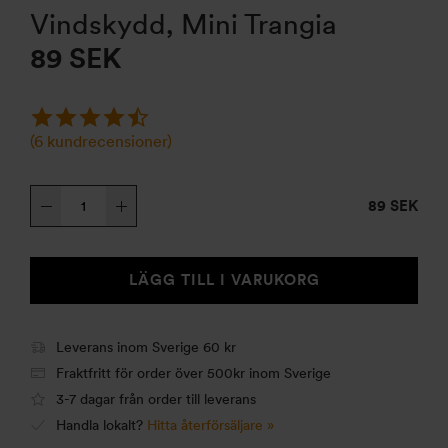
Vindskydd, Mini Trangia
89
SEK
(
6
kundrecensioner)
Vindskydd,
89 SEK
Mini
Trangia
mängd
LÄGG TILL I VARUKORG
Leverans inom Sverige 60 kr
Fraktfritt för order över 500kr inom Sverige
3-7 dagar från order till leverans
Handla lokalt?
Hitta återförsäljare »