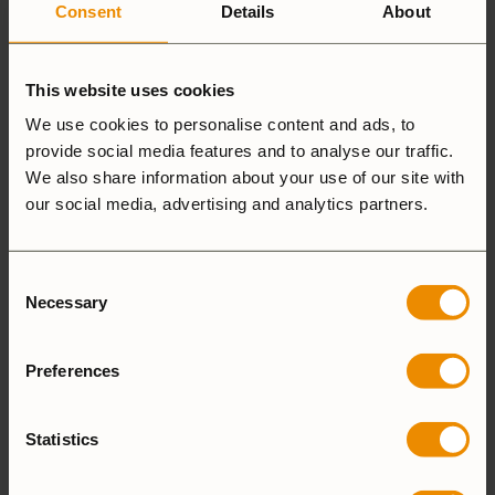
Consent
Details
About
6 recensioner av
Vindskydd,
Mini Trangia
This website uses cookies
We use cookies to personalise content and ads, to
4,5
provide social media features and to analyse our traffic.
We also share information about your use of our site with
our social media, advertising and analytics partners.
Baserat på 6 recensioner
Consent
LÄGG TILL EN RECENSION
Necessary
Selection
Preferences
5 stjärnor
66%
4 stjärnor
16%
3 stjärnor
16%
Statistics
2 stjärnor
0%
1 stjärna
0%