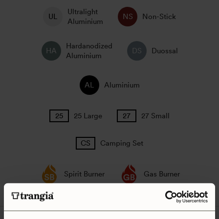
Ultralight
Non-Stick
Aluminium
Hardanodized
Duossal
Aluminium
Aluminium
25 Large
27 Small
Camping Set
Spirit Burner
Gas Burner