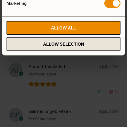
Marketing
ALLOW ALL
1-5 of 6 reviews
ALLOW SELECTION
Ahmed Tawfik Eid
9 juli, 2026
Verifierad ägare
(0)
(0)
Gabriel Engebretzen
6 juli, 2026
Verifierad ägare