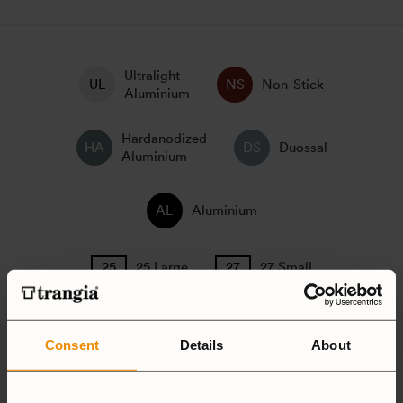
Ultralight
Non-Stick
Aluminium
Hardanodized
Duossal
Aluminium
Aluminium
25 Large
27 Small
Camping Set
Consent
Details
About
Spirit Burner
Gas Burner