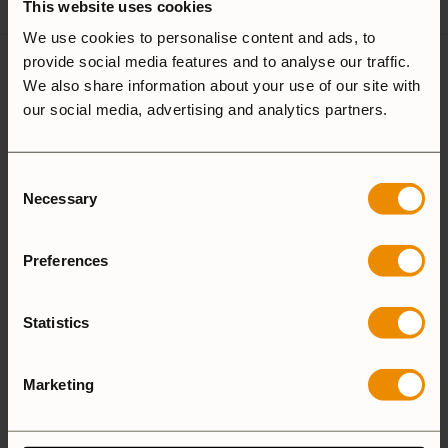
This website uses cookies
We use cookies to personalise content and ads, to
provide social media features and to analyse our traffic.
3 recensioner av
Vindskydd
We also share information about your use of our site with
övre 25
our social media, advertising and analytics partners.
Consent
5,0
Necessary
Selection
Preferences
Baserat på 3 recensioner
LÄGG TILL EN RECENSION
Statistics
Marketing
5 stjärnor
100%
4 stjärnor
0%