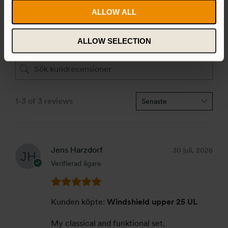
3 stjärnor
0%
ALLOW ALL
2 stjärnor
0%
1 stjärna
0%
ALLOW SELECTION
1-3 of 3 reviews
Jens Harzdorf
30 juli, 2026
Verifierad ägare
Kunden köpte:
Windshield upper 25 UL
My classical and funktional set.