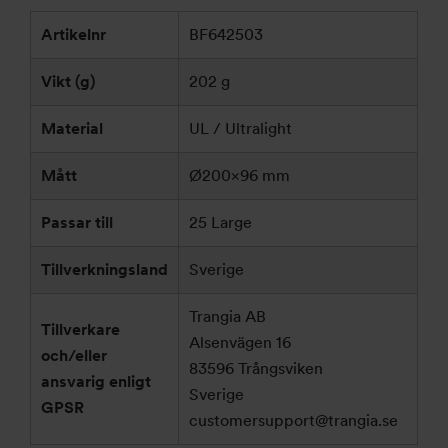
Artikelnr
BF642503
Vikt (g)
202 g
Material
UL / Ultralight
Mått
Ø200×96 mm
Passar till
25 Large
Tillverkningsland
Sverige
Trangia AB
Tillverkare
Alsenvägen 16
och/eller
83596 Trångsviken
ansvarig enligt
Sverige
GPSR
customersupport@trangia.se