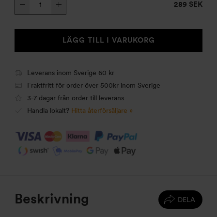
Vindskydd
289 SEK
övre
25
mängd
LÄGG TILL I VARUKORG
Leverans inom Sverige 60 kr
Fraktfritt för order över 500kr inom Sverige
3-7 dagar från order till leverans
Handla lokalt?
Hitta återförsäljare »
Beskrivning
DELA