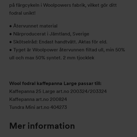
på färgcykeln i Woolpowers fabrik, vilket gör ditt
fodral unikt!
• Återvunnet material
• Närproducerat i Jämtland, Sverige
• Skötselråd: Endast handtvätt. Aktas för eld.
• Tyget är Woolpower återvunnen filtad ull, min 50%
ull och max 50% syntet. 2 mm tjocklek
Wool fodral kaffepanna Large passar till:
Kaffepanna 25 Large art.no 200324/203324
Kaffepanna art.no 200824
Tundra Mini art.no 404273
Mer information