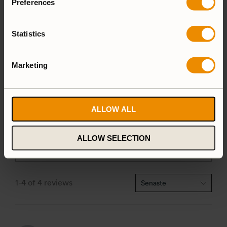
Preferences
LÄGG TILL EN RECENSION
Statistics
5 stjärnor
100%
Marketing
4 stjärnor
0%
3 stjärnor
0%
2 stjärnor
0%
ALLOW ALL
1 stjärna
0%
ALLOW SELECTION
1-4 of 4 reviews