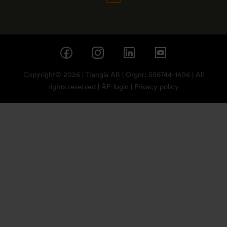
Copyright© 2026 | Trangia AB | Orgnr: 556744-1406 | All
rights reserved |
ÅF-login
|
Privacy policy