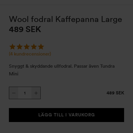
Wool fodral Kaffepanna Large
489
SEK
(
4
kundrecensioner)
Snyggt & skyddande ullfodral. Passar även Tundra
Mini
Wool
489 SEK
fodral
Kaffepanna
Large
LÄGG TILL I VARUKORG
mängd